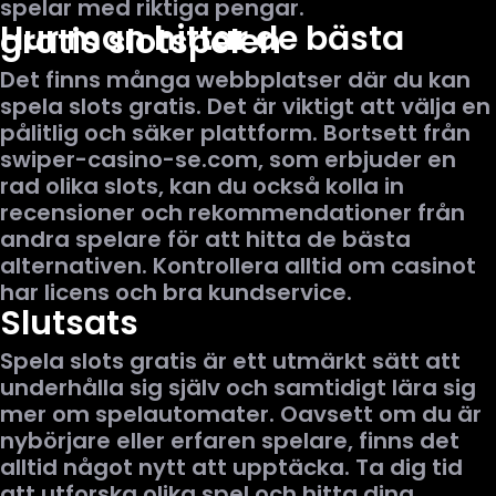
spelar med riktiga pengar.
Hur man hittar de bästa
gratis slotspelen
Det finns många webbplatser där du kan
spela slots gratis. Det är viktigt att välja en
pålitlig och säker plattform. Bortsett från
swiper-casino-se.com
, som erbjuder en
rad olika slots, kan du också kolla in
recensioner och rekommendationer från
andra spelare för att hitta de bästa
alternativen. Kontrollera alltid om casinot
har licens och bra kundservice.
Slutsats
Spela slots gratis är ett utmärkt sätt att
underhålla sig själv och samtidigt lära sig
mer om spelautomater. Oavsett om du är
nybörjare eller erfaren spelare, finns det
alltid något nytt att upptäcka. Ta dig tid
att utforska olika spel och hitta dina