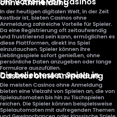
Die Vorteile von Casinos
ohne Anmeldung
In der heutigen digitalen Welt, in der Zeit
kostbar ist, bieten Casinos ohne
Anmeldung zahlreiche Vorteile für Spieler.
Da eine Registrierung oft zeitaufwendig
und frustrierend sein kann, ermöglichen es
diese Plattformen, direkt ins Spiel
einzutauchen. Spieler können ihre
Lieblingsspiele sofort genießen, ohne
persönliche Daten anzugeben oder lange
Formulare auszufüllen.
Die beliebtesten Spiele in
Casinos ohne Anmeldung
Die meisten Casinos ohne Anmeldung
bieten eine Vielzahl von Spielen an, die von
Spielautomaten bis hin zu Tischspielen
reichen. Die Spieler können beispielsweise
Spielautomaten mit aufregenden Themen
und Gewinnchancen oder klassische Spiele