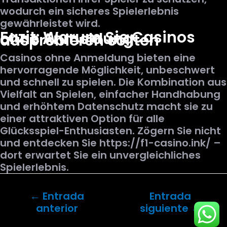
wodurch ein sicheres Spielerlebnis
gewährleistet wird.
Fazit: Warum Sie Casinos
ohne Anmeldung
ausprobieren sollten
Casinos ohne Anmeldung bieten eine
hervorragende Möglichkeit, unbeschwert
und schnell zu spielen. Die Kombination aus
Vielfalt an Spielen, einfacher Handhabung
und erhöhtem Datenschutz macht sie zu
einer attraktiven Option für alle
Glücksspiel-Enthusiasten. Zögern Sie nicht
und entdecken Sie https://f1-casino.ink/ –
dort erwartet Sie ein unvergleichliches
Spielerlebnis.
←
Entrada
Entrada
anterior
siguiente
→