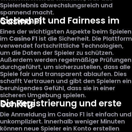
Spielerlebnis abwechslungsreich und
spannend macht.
Sicherheit und Fairness im
Casino F1
Eines der wichtigsten Aspekte beim Spielen
im
Casino F1
ist die Sicherheit. Die Plattform
verwendet fortschrittliche Technologien,
um die Daten der Spieler zu schützen.
Außerdem werden regelmäßige Prüfungen
durchgeführt, um sicherzustellen, dass alle
Spiele fair und transparent ablaufen. Dies
schafft Vertrauen und gibt den Spielern ein
beruhigendes Gefühl, dass sie in einer
sicheren Umgebung spielen.
Die Registrierung und erste
Schritte
Die Anmeldung im Casino F1 ist einfach und
unkompliziert. Innerhalb weniger Minuten
können neue Spieler ein Konto erstellen