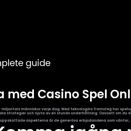
mplete guide
a med Casino Spel Onl
ar miljontals människor varje dag. Med teknologins framsteg har spelu
rska strategier och njuta av en stunds underhållning. Oavsett om du är
est uppskattade aspekterna är de generösa erbjudandena som väntar,