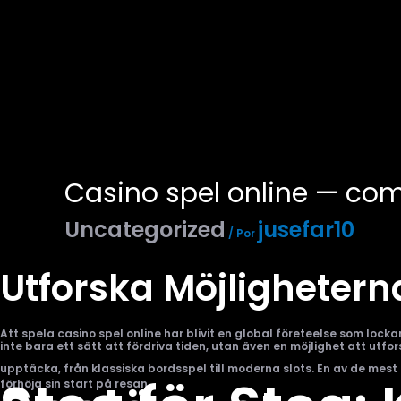
Casino spel online — co
Uncategorized
jusefar10
/ Por
Utforska Möjlighetern
Att spela casino spel online har blivit en global företeelse som lock
inte bara ett sätt att fördriva tiden, utan även en möjlighet att utfo
upptäcka, från klassiska bordsspel till moderna slots. En av de m
förhöja sin start på resan.