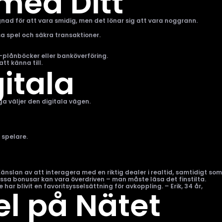
med Ditt
gnad för att vara smidig, men det lönar sig att vara noggrann.
isa spel och säkra transaktioner.
-plånböcker eller banköverföring.
tt känna till.
itala
a väljer den digitala vägen.
 spelare.
Känslan av att interagera med en riktig dealer i realtid, samtidigt som
issa bonusar kan vara överdriven – man måste läsa det finstilta.
ar blivit en favoritsysselsättning för avkoppling. – Erik, 34 år,
l på Nätet