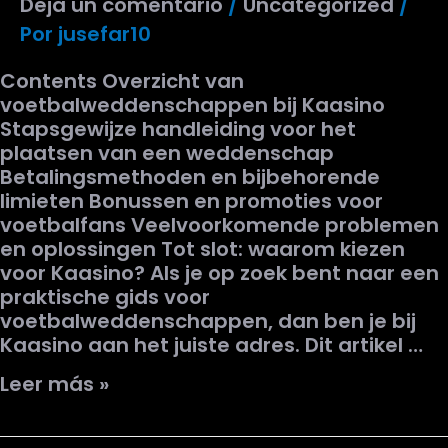
Deja un comentario
/
Uncategorized
/
Por
jusefar10
Contents Overzicht van
voetbalweddenschappen bij Kaasino
Stapsgewijze handleiding voor het
plaatsen van een weddenschap
Betalingsmethoden en bijbehorende
limieten Bonussen en promoties voor
voetbalfans Veelvoorkomende problemen
en oplossingen Tot slot: waarom kiezen
voor Kaasino? Als je op zoek bent naar een
praktische gids voor
voetbalweddenschappen, dan ben je bij
Kaasino aan het juiste adres. Dit artikel …
Leer más »