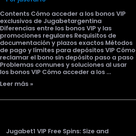
Contents Cómo acceder a los bonos VIP
exclusivos de Jugabetargentina
Diferencias entre los bonos VIP y las
promociones regulares Requisitos de
documentación y plazos exactos Métodos
de pago y límites para depósitos VIP Cómo
reclamar el bono sin depósito paso a paso
Problemas comunes y soluciones al usar
los bonos VIP Cómo acceder a los …
Leer más »
Jugabet1 VIP Free Spins: Size and