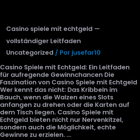
Casino spiele mit echtgeld —
vollständiger Leitfaden
Uncategorized
/ Por
jusefar10
Casino Spiele mit Echtgeld: Ein Leitfaden
für aufregende Gewinnchancen Die
Faszination von Casino Spiele mit Echtgeld
Wer kennt das nicht: Das Kribbeln im
Bauch, wenn die Walzen eines Slots
anfangen zu drehen oder die Karten auf
dem Tisch liegen. Casino Spiele mit
Echtgeld bieten nicht nur Nervenkitzel,
sondern auch die Möglichkeit, echte
Gewinne zu erzielen. …