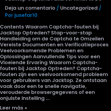
Deja un comentario
/
Uncategorized
/
Por
jusefar10
Contents Waarom Captcha-fouten bij
Jacktop Optreden? Stap-voor-stap
Handleiding om de Captcha te Omzeilen
Vereiste Documenten en Verificatieproces
Veelvoorkomende Problemen en
Oplossingen Aanvullende Tips voor een
Vloeiende Ervaring Waarom Captcha-
fouten bij Jacktop Optreden? Captcha-
fouten zijn een veelvoorkomend probleem
voor gebruikers van Jacktop. Ze ontstaan
vaak door een te snelle navigatie,
verouderde browsergegevens of een
onjuiste instelling …
Leer más »