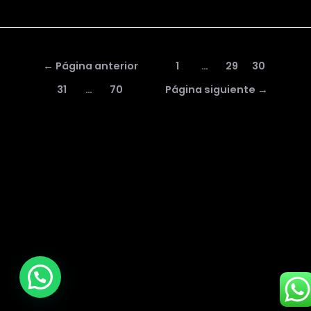
←
Página anterior
1
…
29
30
31
…
70
Página siguiente
→