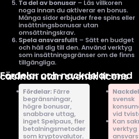
Ta del av bonusar
– Läs villkoren
noga innan du aktiverar en bonus.
Många sidor erbjuder free spins eller
insättningsbonusar utan
omsättningskrav.
Spela ansvarsfullt
– Sätt en budget
och håll dig till den. Använd verktyg
som insättningsgränser om de finns
tillgängliga.
Fördelar och nackdelar med
casinon utan svensk licens
Fördelar:
Färre
Nackdel
begränsningar,
svensk
högre bonusar,
konsum
snabbare uttag,
vid tvist
inget Spelpaus, fler
Kan sak
betalningsmetoder
verktyg 
som kryptovalutor.
ansvarsf