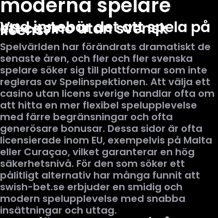
moderna spelare
Vad innebär det att spela på
ett casino utan svensk
licens?
Spelvärlden har förändrats dramatiskt de
senaste åren, och fler och fler svenska
spelare söker sig till plattformar som inte
regleras av Spelinspektionen. Att välja ett
casino utan licens sverige handlar ofta om
att hitta en mer flexibel spelupplevelse
med färre begränsningar och ofta
generösare bonusar. Dessa sidor är ofta
licensierade inom EU, exempelvis på Malta
eller Curaçao, vilket garanterar en hög
säkerhetsnivå. För den som söker ett
pålitligt alternativ har många funnit att
swish-bet.se
erbjuder en smidig och
modern spelupplevelse med snabba
insättningar och uttag.