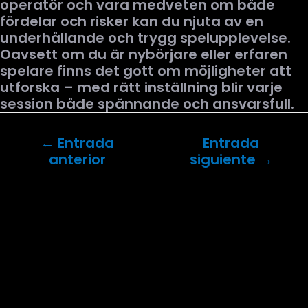
operatör och vara medveten om både
fördelar och risker kan du njuta av en
underhållande och trygg spelupplevelse.
Oavsett om du är nybörjare eller erfaren
spelare finns det gott om möjligheter att
utforska – med rätt inställning blir varje
session både spännande och ansvarsfull.
←
Entrada
Entrada
anterior
siguiente
→