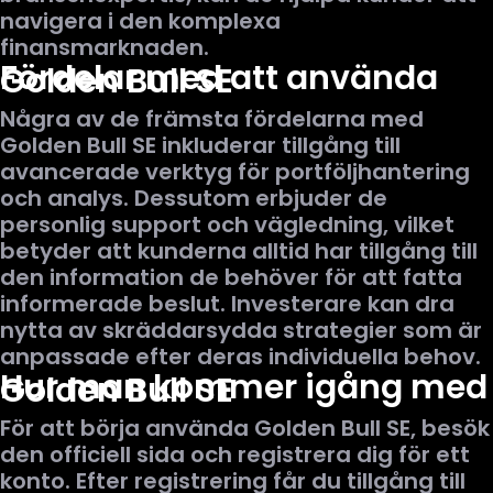
navigera i den komplexa
finansmarknaden.
Fördelar med att använda
Golden Bull SE
Några av de främsta fördelarna med
Golden Bull SE inkluderar tillgång till
avancerade verktyg för portföljhantering
och analys. Dessutom erbjuder de
personlig support och vägledning, vilket
betyder att kunderna alltid har tillgång till
den information de behöver för att fatta
informerade beslut. Investerare kan dra
nytta av skräddarsydda strategier som är
anpassade efter deras individuella behov.
Hur man kommer igång med
Golden Bull SE
För att börja använda Golden Bull SE, besök
den
officiell sida
och registrera dig för ett
konto. Efter registrering får du tillgång till