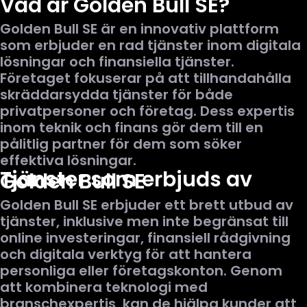
Vad är Golden Bull SE?
Golden Bull SE är en innovativ plattform
som erbjuder en rad tjänster inom digitala
lösningar och finansiella tjänster.
Företaget fokuserar på att tillhandahålla
skräddarsydda tjänster för både
privatpersoner och företag. Dess expertis
inom teknik och finans gör dem till en
pålitlig partner för dem som söker
effektiva lösningar.
Tjänster som erbjuds av
Golden Bull SE
Golden Bull SE erbjuder ett brett utbud av
tjänster, inklusive men inte begränsat till
online investeringar, finansiell rådgivning
och digitala verktyg för att hantera
personliga eller företagskonton. Genom
att kombinera teknologi med
branschexpertis, kan de hjälpa kunder att