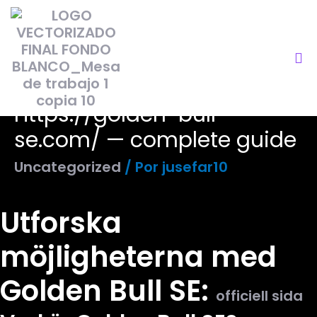
Https://golden-bull-
se.com/ — complete guide
Uncategorized
/ Por
jusefar10
Utforska
möjligheterna med
Golden Bull SE:
officiell sida