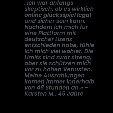
„Ich war anfangs
skeptisch, ob es wirklich
online glücksspiel legal
und sicher sein kann.
Nachdem ich mich für
eine Plattform mit
deutscher Lizenz
entschieden habe, fühle
ich mich viel wohler. Die
Limits sind zwar streng,
aber sie schützen mich
vor zu hohen Verlusten.
Meine Auszahlungen
kamen immer innerhalb
von 48 Stunden an.» –
Karsten M., 45 Jahre