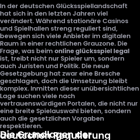
In der deutschen Glücksspiellandschaft
hat sich in den letzten Jahren viel
verändert. Während stationäre Casinos
und Spielhallen streng reguliert sind,
bewegen sich viele Anbieter im digitalen
Raum in einer rechtlichen Grauzone. Die
Frage, was beim
online glücksspiel legal
ist, treibt nicht nur Spieler um, sondern
auch Juristen und Politik. Die neue
Gesetzgebung hat zwar eine Bresche
geschlagen, doch die Umsetzung bleibt
komplex. Inmitten dieser unübersichtlichen
Lage suchen viele nach
vertrauenswürdigen Portalen, die nicht nur
eine breite Spielauswahl bieten, sondern
auch die gesetzlichen Vorgaben
respektieren.
Die Grundlagen der
deutschen Regulierung