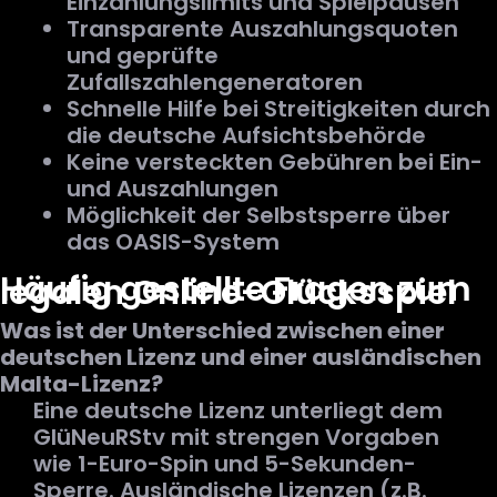
Einzahlungslimits und Spielpausen
Transparente Auszahlungsquoten
und geprüfte
Zufallszahlengeneratoren
Schnelle Hilfe bei Streitigkeiten durch
die deutsche Aufsichtsbehörde
Keine versteckten Gebühren bei Ein-
und Auszahlungen
Möglichkeit der Selbstsperre über
das OASIS-System
Häufig gestellte Fragen zum
legalen Online-Glücksspiel
Was ist der Unterschied zwischen einer
deutschen Lizenz und einer ausländischen
Malta-Lizenz?
Eine deutsche Lizenz unterliegt dem
GlüNeuRStv mit strengen Vorgaben
wie 1-Euro-Spin und 5-Sekunden-
Sperre. Ausländische Lizenzen (z.B.