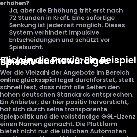
erhöhen?
Ja, aber die Erhöhung tritt erst nach
72 Stunden in Kraft. Eine sofortige
Senkung ist jederzeit möglich. Dieses
System verhindert impulsive
Entscheidungen und schützt vor
Spielsucht.
Blick in die Praxis: Ein Beispiel
für vertrauenswürdiges
Spielen
Wer die Vielzahl der Angebote im Bereich
online glücksspiel legal
durchforstet, stellt
schnell fest, dass nicht alle Seiten den
hohen deutschen Standards entsprechen.
Ein Anbieter, der hier positiv hervorsticht,
hat sich durch seine transparente
Spielpolitik und die vollständige GGL-Lizenz
einen Namen gemacht. Die Plattform
bietet nicht nur die üblichen Automaten