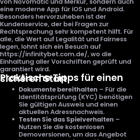
von Novomatic und Merkur, sondern auch
eine moderne App für iOS und Android.
Besonders hervorzuheben ist der
Kundenservice, der bei Fragen zur
Rechtsprechung sehr kompetent hilft. Für
alle, die Wert auf Legalität und Fairness
legen, lohnt sich ein Besuch auf
https://infinitybet.com.de/
, wo die
Einhaltung aller Vorschriften geprüft und
garantiert wird.
Praktische Tipps für einen
sicheren Start
Dokumente bereithalten
– Für die
Identitätsprüfung (KYC) benötigen
Sie gültigen Ausweis und einen
aktuellen Adressnachweis.
Testen Sie das Spielverhalten
–
Nutzen Sie die kostenlosen
Demoversionen, um das Angebot