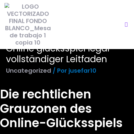
Online glücksspiel legal —
vollständiger Leitfaden
Uncategorized
/ Por
jusefar10
Die rechtlichen
Grauzonen des
Online-Glücksspiels