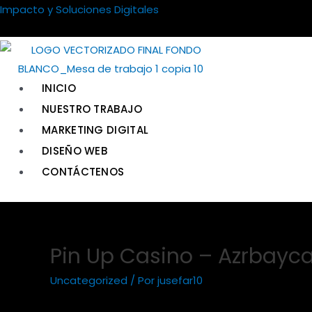
Ir
Impacto y Soluciones Digitales
al
contenido
Menú
INICIO
NUESTRO TRABAJO
MARKETING DIGITAL
DISEÑO WEB
CONTÁCTENOS
Pin Up Casino – Azrbayc
Uncategorized
/ Por
jusefar10