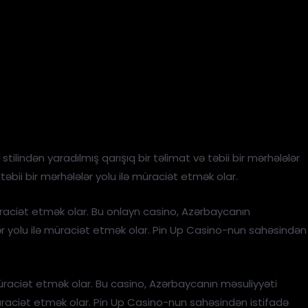
stilindən yaradılmış qarışıq bir təlimat və təbii bir mərhələlər
əbii bir mərhələlər yolu ilə müraciət etmək olar.
müraciət etmək olar. Bu onlayn casino, Azərbaycanın
lələr yolu ilə müraciət etmək olar. Pin Up Casino-nun sahəsindən
 müraciət etmək olar. Bu casino, Azərbaycanın məsuliyyəti
lə müraciət etmək olar. Pin Up Casino-nun sahəsindən istifadə