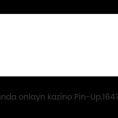
anda onlayn kazino Pin-Up.164