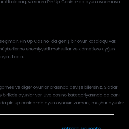
sürətli olacaq, və sonra Pin Up Casino-da oyun oynamaya
 seçimdir. Pin Up Casino-da geniş bir oyun kataloqu var,
o, müştərilərinə əhəmiyyətli məhsullar və xidmətlərə uyğun
neyim tapın.
ames və digər oyunlar arasında dəyişə bilərsiniz. Slotlar
birlikdə oyunlar var. Live casino kateqoriyasında da canlı
nda da pin up casino-da oyun oynayın zamanı, məşhur oyunlar
Entrada siguiente
→