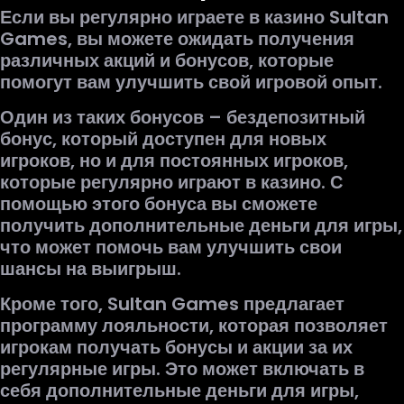
Если вы регулярно играете в казино Sultan
Games, вы можете ожидать получения
различных акций и бонусов, которые
помогут вам улучшить свой игровой опыт.
Один из таких бонусов – бездепозитный
бонус, который доступен для новых
игроков, но и для постоянных игроков,
которые регулярно играют в казино. С
помощью этого бонуса вы сможете
получить дополнительные деньги для игры,
что может помочь вам улучшить свои
шансы на выигрыш.
Кроме того, Sultan Games предлагает
программу лояльности, которая позволяет
игрокам получать бонусы и акции за их
регулярные игры. Это может включать в
себя дополнительные деньги для игры,