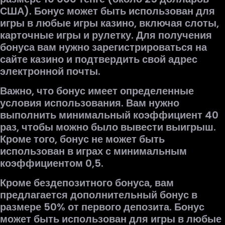
США). Бонус может быть использован для
игры в любые игры казино, включая слоты,
карточные игры и рулетку. Для получения
бонуса вам нужно зарегистрироваться на
сайте казино и подтвердить свой адрес
электронной почты.
Важно, что бонус имеет определенные
условия использования. Вам нужно
выполнить минимальный коэффициент 40
раз, чтобы можно было вывести выигрыш.
Кроме того, бонус не может быть
использован в играх с минимальным
коэффициентом 0,5.
Кроме бездепозитного бонуса, вам
предлагается дополнительный бонус в
размере 50% от первого депозита. Бонус
может быть использован для игры в любые