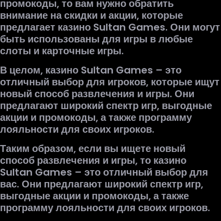
промокоды, то вам нужно обратить
внимание на скидки и акции, которые
предлагает казино Sultan Games. Они могут
быть использованы для игры в любые
слоты и карточные игры.
В целом, казино Sultan Games – это
отличный выбор для игроков, которые ищут
новый способ развлечения и игры. Они
предлагают широкий спектр игр, выгодные
акции и промокоды, а также программу
лояльности для своих игроков.
Таким образом, если вы ищете новый
способ развлечения и игры, то казино
Sultan Games – это отличный выбор для
вас. Они предлагают широкий спектр игр,
выгодные акции и промокоды, а также
программу лояльности для своих игроков.