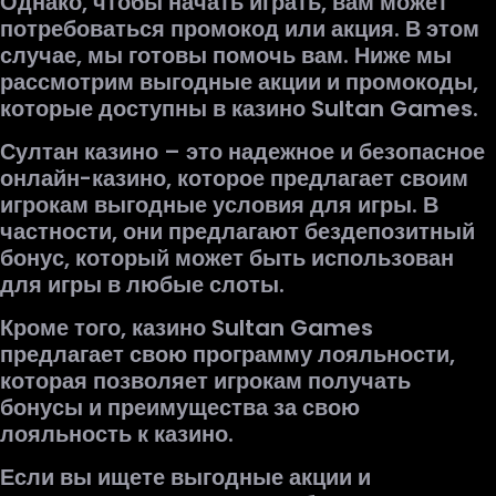
Однако, чтобы начать играть, вам может
потребоваться промокод или акция. В этом
случае, мы готовы помочь вам. Ниже мы
рассмотрим выгодные акции и промокоды,
которые доступны в казино Sultan Games.
Султан казино – это надежное и безопасное
онлайн-казино, которое предлагает своим
игрокам выгодные условия для игры. В
частности, они предлагают бездепозитный
бонус, который может быть использован
для игры в любые слоты.
Кроме того, казино Sultan Games
предлагает свою программу лояльности,
которая позволяет игрокам получать
бонусы и преимущества за свою
лояльность к казино.
Если вы ищете выгодные акции и