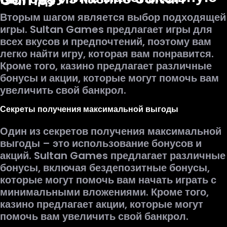
Games
Вторым шагом является выбор подходящей
игры. Sultan Games предлагает игры для
всех вкусов и предпочтений, поэтому вам
легко найти игру, которая вам понравится.
Кроме того, казино предлагает различные
бонусы и акции, которые могут помочь вам
увеличить свой банкрол.
Секреты получения максимальной выгоды
Один из секретов получения максимальной
выгоды – это использование бонусов и
акций. Sultan Games предлагает различные
бонусы, включая бездепозитные бонусы,
которые могут помочь вам начать играть с
минимальными вложениями. Кроме того,
казино предлагает акции, которые могут
помочь вам увеличить свой банкрол.