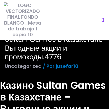
Sultan Games в Казахстане
Выгодные акции и
промокоды.4776
Uncategorized
/ Por
jusefar10
Казино Sultan Games
в Казахстане –
Выгодные акции и