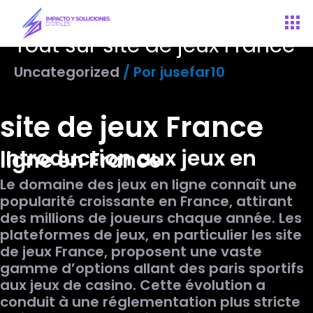
Tout sur site de jeux France
Uncategorized
/ Por
jusefar10
site de jeux France
Introduction aux jeux en
ligne en France
Le domaine des jeux en ligne connaît une
popularité croissante en France, attirant
des millions de joueurs chaque année. Les
plateformes de jeux, en particulier les site
de jeux France, proposent une vaste
gamme d’options allant des paris sportifs
aux jeux de casino. Cette évolution a
conduit à une réglementation plus stricte