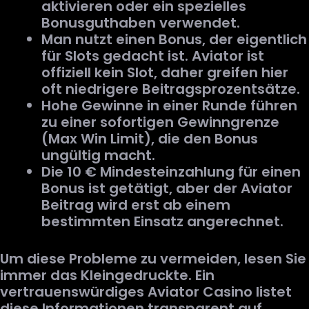
aktivieren oder ein spezielles
Bonusguthaben verwendet.
Man nutzt einen Bonus, der eigentlich
für Slots gedacht ist. Aviator ist
offiziell kein Slot, daher greifen hier
oft niedrigere Beitragsprozentsätze.
Hohe Gewinne in einer Runde führen
zu einer sofortigen Gewinngrenze
(Max Win Limit), die den Bonus
ungültig macht.
Die 10 € Mindesteinzahlung für einen
Bonus ist getätigt, aber der Aviator
Beitrag wird erst ab einem
bestimmten Einsatz angerechnet.
Um diese Probleme zu vermeiden, lesen Sie
immer das Kleingedruckte. Ein
vertrauenswürdiges Aviator Casino listet
diese Informationen transparent auf.