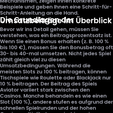
Mechanismen, zeigen Ihnen konkrete
Beispiele und geben Ihnen eine Schritt-für-
Schritt-Anleitung an die Hand.
Die Grundlagen der
Umsatzbeiträge im Überblick
Bevor wir ins Detail gehen, müssen Sie
verstehen, was ein Beitragsprozentsatz ist.
Wenn Sie einen Bonus erhalten (z. B. 100 %
bis 100 €), müssen Sie den Bonusbetrag oft
30- bis 40-mal umsetzen. Nicht jedes Spiel
zählt gleich viel zu diesen
Umsatzbedingungen. Während die
meisten Slots zu 100 % beitragen, können
Tischspiele wie Roulette oder Blackjack nur
10 % beitragen. Der Beitrag des Spiels
Aviator variiert stark zwischen den
Casinos. Manche behandeln es wie einen
Slot (100 %), andere stufen es aufgrund der
schnellen Spielrunden und der hohen