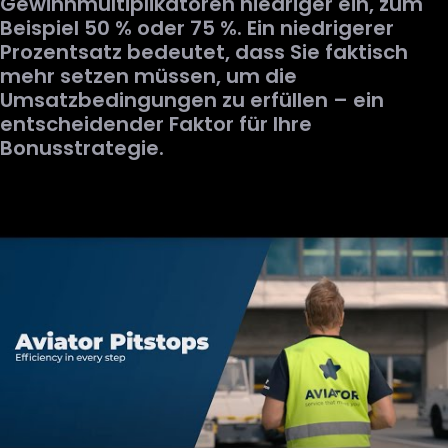
Gewinnmultiplikatoren niedriger ein, zum
Beispiel 50 % oder 75 %. Ein niedrigerer
Prozentsatz bedeutet, dass Sie faktisch
mehr setzen müssen, um die
Umsatzbedingungen zu erfüllen – ein
entscheidender Faktor für Ihre
Bonusstrategie.