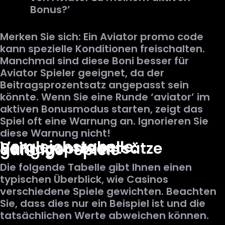
Bonus?’
Merken Sie sich: Ein Aviator promo code
kann spezielle Konditionen freischalten.
Manchmal sind diese Boni besser für
Aviator Spieler geeignet, da der
Beitragsprozentsatz angepasst sein
könnte. Wenn Sie eine Runde ‘aviator’ im
aktiven Bonusmodus starten, zeigt das
Spiel oft eine Warnung an. Ignorieren Sie
diese Warnung nicht!
Vergleichstabelle:
Beitragsprozentsätze
gängiger Spiele
Die folgende Tabelle gibt Ihnen einen
typischen Überblick, wie Casinos
verschiedene Spiele gewichten. Beachten
Sie, dass dies nur ein Beispiel ist und die
tatsächlichen Werte abweichen können.