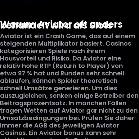
Warum Aviator oft anders
behandelt wird als Slots
Aviator ist ein Crash Game, das auf einem
steigenden Multiplikator basiert. Casinos
kategorisieren Spiele nach ihrem
Hausvorteil und Risiko. Da Aviator eine
relativ hohe RTP (Return to Player) von
etwa 97 % hat und Runden sehr schnell
ablaufen, können Spieler theoretisch
schnell Umsätze generieren. Um dies
auszugleichen, senken einige Betreiber den
Beitragsprozentsatz. In manchen Fällen
tragen Wetten auf Aviator gar nicht zu den
Umsatzbedingungen bei. Prüfen Sie daher
immer die AGB des jeweiligen Aviator
Casinos. Ein Aviator bonus kann sehr