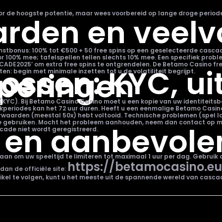
oor de hoogste potentie, maar wees voorbereid op lange droge periode
rden en veel
mstbonus: 100% tot €500 + 50 free spins op een geselecteerde cascadin
100% mee; tafelspellen tellen slechts 10% mee. Een specifiek proble
DE2025’ om extra free spins te ontgrendelen. De Betamo Casino fre
ossen: KYC, ui
peringen
n: begin met minimale inzetten tot u de volatiliteit begrijpt.
KYC). Bij Betamo Casino Casino moet u een kopie van uw identiteitsb
kperiodes kan het 72 uur duren. Heeft u een eenmalige Betamo Casin
rwaarden (meestal 50x) hebt voltooid. Technische problemen (spel 
e gebruiken. Mocht het probleem aanhouden, neem dan contact op met 
 en aanbevole
cade niet wordt geregistreerd.
aan om uw speeltijd te limiteren tot maximaal 1 uur per dag. Gebrui
https://betamocasino.eu
 dan de officiële site:
kel te volgen, kunt u het meeste uit de spannende wereld van cascadi