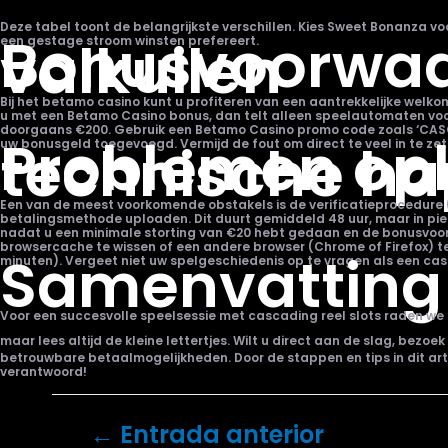
Deze tabel toont de belangrijkste verschillen. Kies Sweet Bonanza v
Bonusvoorwaa
valkuilen
een gestage stroom winsten prefereert.
Bij het betamo casino kunt u profiteren van een aantrekkelijke welko
u met een Betamo Casino bonus, dan telt alleen speelautomaten voor 
doorgaans €200. Gebruik een Betamo Casino promo code zoals ‘CASCA
Problemen opl
technische ha
uw bonusgeld toegevoegd. Vermijd de fout om direct te veel in te zette
Een van de meest voorkomende obstakels is de verificatieprocedure (
betalingsmethode uploaden. Dit duurt gemiddeld 48 uur, maar in pie
nadat u een minimale storting van €20 hebt gedaan en de bonusvoo
browsercache te wissen of een andere browser (Chrome of Firefox) t
Samenvatting
minuten). Vergeet niet uw spelgeschiedenis op te vragen als een cas
Voor een succesvolle speelsessie met cascading reel slots raden we 
maar lees altijd de kleine lettertjes. Wilt u direct aan de slag, bezoek
betrouwbare betaalmogelijkheden. Door de stappen en tips in dit arti
verantwoord!
←
Entrada anterior