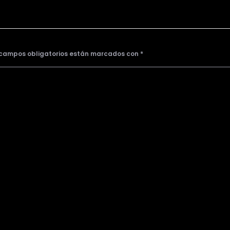
 campos obligatorios están marcados con
*