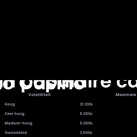
an populaire c
mo Casino
Volatiliteit
Maximale w
Hoog
21.100x
Zeer hoog
5.000x
Medium-hoog
5.000x
Gemiddeld
2.500x