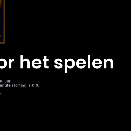
or het spelen
8 uur.
male storting is €10.
.