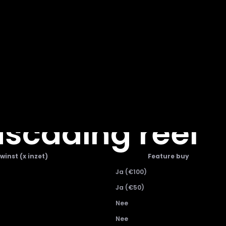
ascading reel
inst (x inzet)
Feature buy
Ja (€100)
Ja (€50)
Nee
Nee