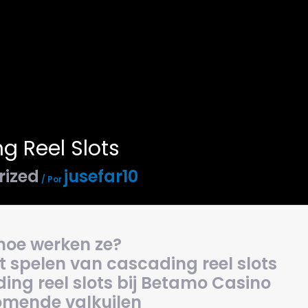
 Reel Slots
rized
jusefar10
/ Por
 hoe werken ze?
t spelen van cascading reel slots
ing reel slots bij Betamo Casino
mende valkuilen