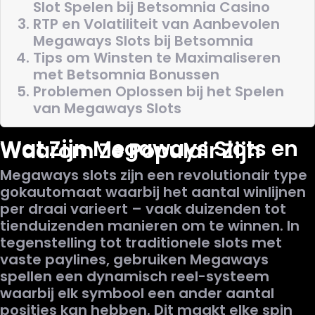
Slot Spelen bij Betsomnia Casino
RTP en Volatiliteit van Aanbevolen
Megaways Slots bij Betsomnia
Tips om Winsten te Maximaliseren
met Betsomnia Bonussen
Problemen Oplossen bij het Spelen
van Megaways Slots
Wat Zijn Megaways Slots en
Waarom Ze Populair Zijn
Megaways slots zijn een revolutionair type
gokautomaat waarbij het aantal winlijnen
per draai varieert – vaak duizenden tot
tienduizenden manieren om te winnen. In
tegenstelling tot traditionele slots met
vaste paylines, gebruiken Megaways
spellen een dynamisch reel-systeem
waarbij elk symbool een ander aantal
posities kan hebben. Dit maakt elke spin