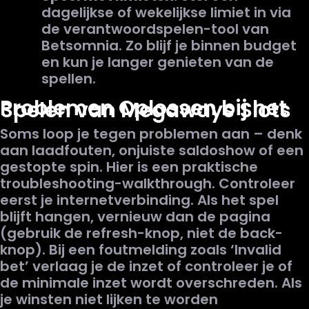
dagelijkse of wekelijkse limiet in via
de verantwoordspelen-tool van
Betsomnia. Zo blijf je binnen budget
en kun je langer genieten van de
spellen.
Problemen Oplossen bij het
Spelen van Megaways Slots
Soms loop je tegen problemen aan – denk
aan laadfouten, onjuiste saldoshow of een
gestopte spin. Hier is een praktische
troubleshooting-walkthrough. Controleer
eerst je internetverbinding. Als het spel
blijft hangen, vernieuw dan de pagina
(gebruik de refresh-knop, niet de back-
knop). Bij een foutmelding zoals ‘Invalid
bet’ verlaag je de inzet of controleer je of
de minimale inzet wordt overschreden. Als
je winsten niet lijken te worden