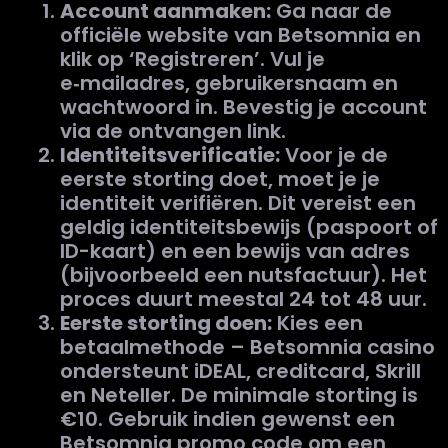
Account aanmaken:
Ga naar de
officiële website van Betsomnia en
klik op ‘Registreren’. Vul je
e‑mailadres, gebruikersnaam en
wachtwoord in. Bevestig je account
via de ontvangen link.
Identiteitsverificatie:
Voor je de
eerste storting doet, moet je je
identiteit verifiëren. Dit vereist een
geldig identiteitsbewijs (paspoort of
ID-kaart) en een bewijs van adres
(bijvoorbeeld een nutsfactuur). Het
proces duurt meestal 24 tot 48 uur.
Eerste storting doen:
Kies een
betaalmethode – Betsomnia casino
ondersteunt iDEAL, creditcard, Skrill
en Neteller. De minimale storting is
€10. Gebruik indien gewenst een
Betsomnia promo code om een