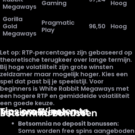
Gaming
Hoog
Megaways
Gorilla
Pragmatic
Gold
96,50
Hoog
Play
Megaways
Let op: RTP‑percentages zijn gebaseerd op
theoretische terugkeer over lange termijn.
Bij hoge volatiliteit zijn grote winsten
zeldzamer maar mogelijk hoger. Kies een
spel dat past bij je speelstijl. Voor
beginners is White Rabbit Megaways met
een hogere RTP en gemiddelde volatiliteit
een goede keuze.
Tips om Winsten te
Maximaliseren met
Betsomnia Bonussen
Betsomnia no deposit bonussen:
Soms worden free spins aangeboden