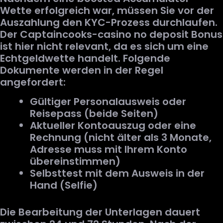
Wette erfolgreich war, müssen Sie vor der
Auszahlung den KYC-Prozess durchlaufen.
Der Captaincooks-casino no deposit Bonus
ist hier nicht relevant, da es sich um eine
Echtgeldwette handelt. Folgende
Dokumente werden in der Regel
angefordert:
Gültiger Personalausweis oder
Reisepass (beide Seiten)
Aktueller Kontoauszug oder eine
Rechnung (nicht älter als 3 Monate,
Adresse muss mit Ihrem Konto
übereinstimmen)
Selbsttest mit dem Ausweis in der
Hand (Selfie)
Die Bearbeitung der Unterlagen dauert