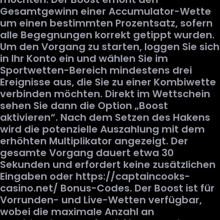
Gesamtgewinn einer Accumulator-Wette
um einen bestimmten Prozentsatz, sofern
alle Begegnungen korrekt getippt wurden.
Um den Vorgang zu starten, loggen Sie sich
in Ihr Konto ein und wählen Sie im
Sportwetten-Bereich mindestens drei
Ereignisse aus, die Sie zu einer Kombiwette
verbinden möchten. Direkt im Wettschein
sehen Sie dann die Option „Boost
aktivieren“. Nach dem Setzen des Hakens
wird die potenzielle Auszahlung mit dem
erhöhten Multiplikator angezeigt. Der
gesamte Vorgang dauert etwa 30
Sekunden und erfordert keine zusätzlichen
Eingaben oder
https://captaincooks-
casino.net/
Bonus-Codes. Der Boost ist für
Vorrunden- und Live-Wetten verfügbar,
wobei die maximale Anzahl an