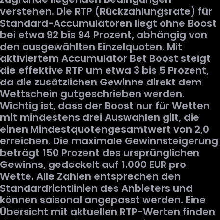
verstehen. Die RTP (Rückzahlungsrate) für
Standard-Accumulatoren liegt ohne Boost
bei etwa 92 bis 94 Prozent, abhängig von
den ausgewählten Einzelquoten. Mit
aktiviertem Accumulator Bet Boost steigt
die effektive RTP um etwa 3 bis 5 Prozent,
da die zusätzlichen Gewinne direkt dem
Wettschein gutgeschrieben werden.
Wichtig ist, dass der Boost nur für Wetten
mit mindestens drei Auswahlen gilt, die
einen Mindestquotengesamtwert von 2,0
erreichen. Die maximale Gewinnsteigerung
beträgt 150 Prozent des ursprünglichen
Gewinns, gedeckelt auf 1.000 EUR pro
Wette. Alle Zahlen entsprechen den
Standardrichtlinien des Anbieters und
können saisonal angepasst werden. Eine
Übersicht mit aktuellen RTP-Werten finden