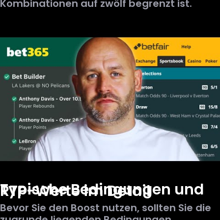
Kombinationen auf zwölf begrenzt ist.
Typische Bedingungen und
RTP-Werte im Detail
Bevor Sie den Boost nutzen, sollten Sie die
zugrunde liegenden Bedingungen