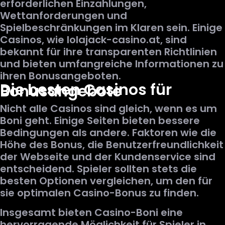
erforderlichen Einzahlungen,
Wettanforderungen und
Spielbeschränkungen im Klaren sein. Einige
Casinos, wie
lolajack-casino.at
, sind
bekannt für ihre transparenten Richtlinien
und bieten umfangreiche Informationen zu
ihren Bonusangeboten.
Die besten Casinos für
Bonusangebote
Nicht alle Casinos sind gleich, wenn es um
Boni geht. Einige Seiten bieten bessere
Bedingungen als andere. Faktoren wie die
Höhe des Bonus, die Benutzerfreundlichkeit
der Webseite und der Kundenservice sind
entscheidend. Spieler sollten stets die
besten Optionen vergleichen, um den für
sie optimalen Casino-Bonus zu finden.
Insgesamt bieten Casino-Boni eine
hervorragende Möglichkeit für Spieler in