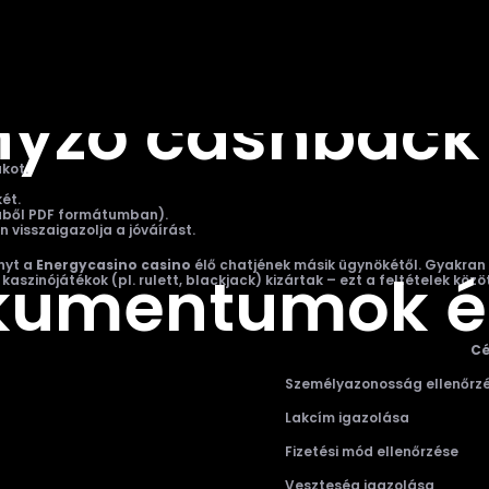
nyzó cashback
kot.
ét.
nüből PDF formátumban).
 visszaigazolja a jóváírást.
nyt a
Energycasino casino
élő chatjének másik ügynökétől. Gyakran 
kumentumok é
zinójátékok (pl. rulett, blackjack) kizártak – ezt a feltételek közöt
Cé
Személyazonosság ellenőrz
Lakcím igazolása
Fizetési mód ellenőrzése
Veszteség igazolása