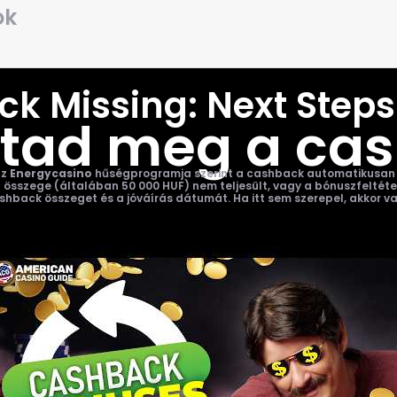
ok
k Missing: Next Steps
ptad meg a ca
Az
Energycasino
hűségprogramja szerint a cashback automatikusan j
 összege (általában 50 000 HUF) nem teljesült, vagy a bónuszfeltétel
shback összeget és a jóváírás dátumát. Ha itt sem szerepel, akkor v