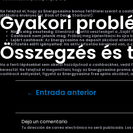
Ne felejtsd el, hogy az
Energycasino bonus
feltételei szerint a cas
Gyakori prob
játékokra érvényes (pl. Book of Dead, Starburst).
Nincs elég veszteség:
Ellenőrizd a nettó veszteséget a „Saját
Cashback nem jelenik meg:
Próbálj meg kijelentkezni és újra
Lejárt cashback:
Az
Energycasino no deposit
akcióval ellenté
Összegzés és 
Kifizetés előtt igényelted:
Ha aktív kifizetési kérelmed van, a
Ha a fenti lépésekkel sem sikerül hozzájutnod a cashbackhez, vedd
keresztül. Ne felejtsd el megemlíteni, hogy az
Energycasino promo 
cashback esélyeidet, figyeld az
Energycasino free spins
akciókat, a
←
Entrada anterior
Deja un comentario
Tu dirección de correo electrónico no será publicada.
Los