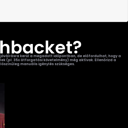
shbacket?
óváírásra kerül a megadott időpontban, de előfordulhat, hogy a
ek (pl. 35x átforgatási követelmény) még aktívak. Ellenőrizd a
alószínűleg manuális igénylés szükséges.