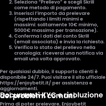
Seleziona “Prelievo” e scegli Skrill
come metodo di pagamento.
Inserisci l’importo da prelevare
(rispettando i limiti minimi e
massimi: solitamente 10€ minimo,
5000€ massimo per transazione).
Conferma i dati del conto Skrill
(email associata) e invia la richiesta.
Verifica lo stato del prelievo nella
cronologia; riceverai una notifica via
email una volta approvato.
Per qualsiasi dubbio, il supporto clienti è
disponibile 24/7. Puoi visitare il sito ufficiale
https://enjoybetit.it/
per assistenza e
aggiornamenti.
Documenti KYC e risoluzione
dei problemi comuni
Prima di poter prelevare, Enjoybetit