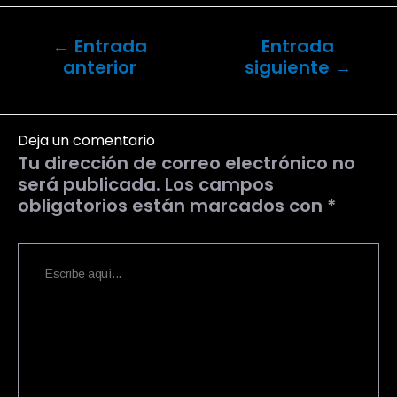
←
Entrada
Entrada
anterior
siguiente
→
Deja un comentario
Tu dirección de correo electrónico no
será publicada.
Los campos
obligatorios están marcados con
*