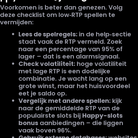
Voorkomen is beter dan genezen. Volg
deze checklist om low‑RTP spellen te
vermijden:
Lees de spelregels:
in de help‑sectie
staat vaak de RTP vermeld. Zoek
naar een percentage van 95% of
lager – dat is een alarmsignaal.
Check volatiliteit:
hoge volatiliteit
met lage RTP is een dodelijke
combinatie. Je wacht lang op een
grote winst, maar het huisvoordeel
eet je saldo op.
Vergelijk met andere spellen:
kijk
naar de gemiddelde RTP van de
populairste slots bij
Happy-slots
bonus
aanbiedingen – die liggen
vaak boven 96%.
Gebruik externe databases:
websites