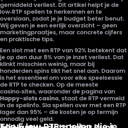
gemiddeld verliest. Dit artikel helpt je de
low‑RTP spellen te herkennen en te
overslaan, zodat je je budget beter benut.
Wij geven je een eerlijk overzicht – geen
marketingpraatjes, maar concrete cijfers
en praktische tips.
Een slot met een RTP van 92% betekent dat
je op den duur 8% van je inzet verliest. Dat
klinkt misschien weinig, maar bij
honderden spins tikt het snel aan. Daarom
is het essentieel om voor elke speelsessie
de RTP te checken. Op de meeste
casino‑sites, waaronder de pagina van
Happy-slots casino
, staat de RTP vermeld
in de spelinfo. Sla spellen over met een RTP
lager dan 95% – die kosten je op termijn
onnodig veel geld.
Top 5 low‑RTP spellen die je
bij Happy-slots beter kunt