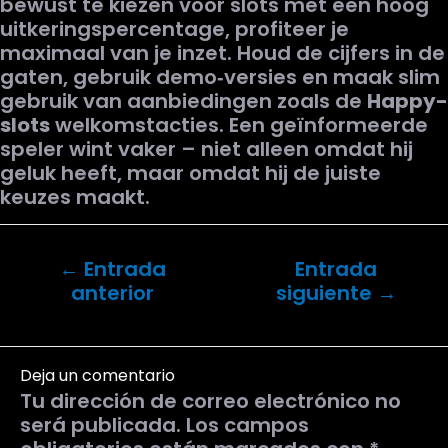
bewust te kiezen voor slots met een hoog
uitkeringspercentage, profiteer je
maximaal van je inzet. Houd de cijfers in de
gaten, gebruik demo‑versies en maak slim
gebruik van aanbiedingen zoals de
Happy-
slots
welkomstacties. Een geïnformeerde
speler wint vaker – niet alleen omdat hij
geluk heeft, maar omdat hij de juiste
keuzes maakt.
←
Entrada
Entrada
anterior
siguiente
→
Deja un comentario
Tu dirección de correo electrónico no
será publicada.
Los campos