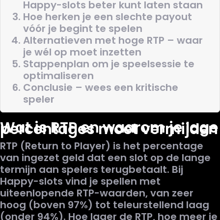
Happy-slots beter kunt laten staan
Hoe herken je een slechte payout
vóór je begint te spelen
Alternatieven met hoge RTP – waar
je wél op moet inzetten
Stappenplan om je speelsessie te
optimaliseren
Conclusie – wees een kritische
speler
Wat is RTP en waarom je lage
percentages moet vermijden
RTP (Return to Player) is het percentage
van ingezet geld dat een slot op de lange
termijn aan spelers terugbetaalt. Bij
Happy-slots vind je spellen met
uiteenlopende RTP-waarden, van zeer
hoog (boven 97%) tot teleurstellend laag
(onder 94%). Hoe lager de RTP, hoe meer je