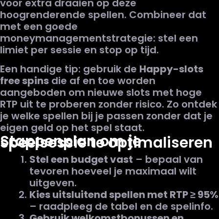
voor extra draaien op deze
hoogrenderende spellen. Combineer dat
met een goede
moneymanagementstrategie: stel een
limiet per sessie en stop op tijd.
Een handige tip: gebruik de
Happy-slots
free spins
die af en toe worden
aangeboden om nieuwe slots met hoge
RTP uit te proberen zonder risico. Zo ontdek
je welke spellen bij je passen zonder dat je
eigen geld op het spel staat.
Stappenplan om je
speelsessie te optimaliseren
Stel een budget vast
– bepaal van
tevoren hoeveel je maximaal wilt
uitgeven.
Kies uitsluitend spellen met RTP ≥ 95%
– raadpleeg de tabel en de spelinfo.
Gebruik welkomstbonussen en