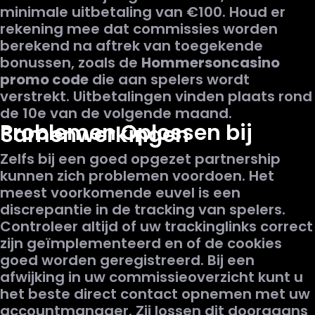
minimale uitbetaling van €100. Houd er
rekening mee dat commissies worden
berekend na aftrek van toegekende
bonussen, zoals de
Hommersoncasino
promo code
die aan spelers wordt
verstrekt. Uitbetalingen vinden plaats rond
de 10e van de volgende maand.
Problemen Oplossen bij
Samenwerkingen
Zelfs bij een goed opgezet partnership
kunnen zich problemen voordoen. Het
meest voorkomende euvel is een
discrepantie in de tracking van spelers.
Controleer altijd of uw trackinglinks correct
zijn geïmplementeerd en of de cookies
goed worden geregistreerd. Bij een
afwijking in uw commissieoverzicht kunt u
het beste direct contact opnemen met uw
accountmanager. Zij lossen dit doorgaans