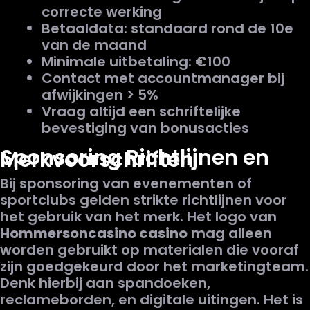
correcte werking
Betaaldata: standaard rond de 10e
van de maand
Minimale uitbetaling: €100
Contact met accountmanager bij
afwijkingen > 5%
Vraag altijd een schriftelijke
bevestiging van bonusacties
Sponsoring Richtlijnen en
Merkvoorschriften
Bij sponsoring van evenementen of
sportclubs gelden strikte richtlijnen voor
het gebruik van het merk. Het logo van
Hommersoncasino casino
mag alleen
worden gebruikt op materialen die vooraf
zijn goedgekeurd door het marketingteam.
Denk hierbij aan spandoeken,
reclameborden, en digitale uitingen. Het is