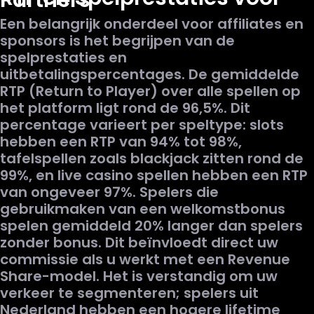
Partners
Een belangrijk onderdeel voor affiliates en
sponsors is het begrijpen van de
spelprestaties en
uitbetalingspercentages. De gemiddelde
RTP (Return to Player) over alle spellen op
het platform ligt rond de 96,5%. Dit
percentage varieert per speltype: slots
hebben een RTP van 94% tot 98%,
tafelspellen zoals blackjack zitten rond de
99%, en live casino spellen hebben een RTP
van ongeveer 97%. Spelers die
gebruikmaken van een welkomstbonus
spelen gemiddeld 20% langer dan spelers
zonder bonus. Dit beïnvloedt direct uw
commissie als u werkt met een Revenue
Share-model. Het is verstandig om uw
verkeer te segmenteren; spelers uit
Nederland hebben een hogere lifetime