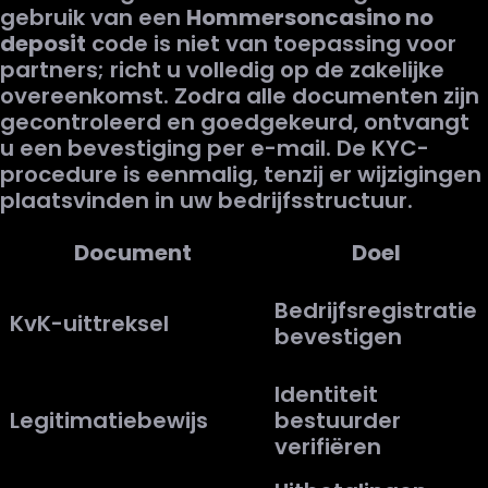
gebruik van een
Hommersoncasino no
deposit
code is niet van toepassing voor
partners; richt u volledig op de zakelijke
overeenkomst. Zodra alle documenten zijn
gecontroleerd en goedgekeurd, ontvangt
u een bevestiging per e-mail. De KYC-
procedure is eenmalig, tenzij er wijzigingen
plaatsvinden in uw bedrijfsstructuur.
Document
Doel
Bedrijfsregistratie
KvK-uittreksel
bevestigen
Identiteit
Legitimatiebewijs
bestuurder
verifiëren