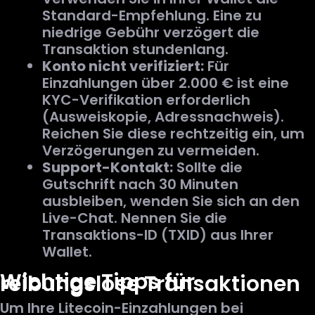
Standard-Empfehlung. Eine zu
niedrige Gebühr verzögert die
Transaktion stundenlang.
Konto nicht verifiziert:
Für
Einzahlungen über 2.000 € ist eine
KYC-Verifikation erforderlich
(Ausweiskopie, Adressnachweis).
Reichen Sie diese rechtzeitig ein, um
Verzögerungen zu vermeiden.
Support-Kontakt:
Sollte die
Gutschrift nach 30 Minuten
ausbleiben, wenden Sie sich an den
Live-Chat. Nennen Sie die
Transaktions-ID (TXID) aus Ihrer
Wallet.
Wichtige Tipps für
reibungslose Transaktionen
Um Ihre Litecoin-Einzahlungen bei