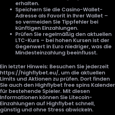
erhalten.
Speichern Sie die Casino-Wallet-
Adresse als Favorit in Ihrer Wallet –
so vermeiden Sie Tippfehler bei
künftigen Einzahlungen.
Prüfen Sie regelmäßig den aktuellen
LTC-Kurs – bei hohen Kursen ist der
Gegenwert in Euro niedriger, was die
Mindesteinzahlung beeinflusst.
Ein letzter Hinweis: Besuchen Sie jederzeit
https://highflybet.eu/
, um die aktuellen
Limits und Aktionen zu prüfen. Dort finden
Sie auch den Highflybet free spins Kalender
für bestehende Spieler. Mit diesen
Informationen können Sie Litecoin-
Einzahlungen auf Highflybet schnell,
günstig und ohne Stress abwickeln.