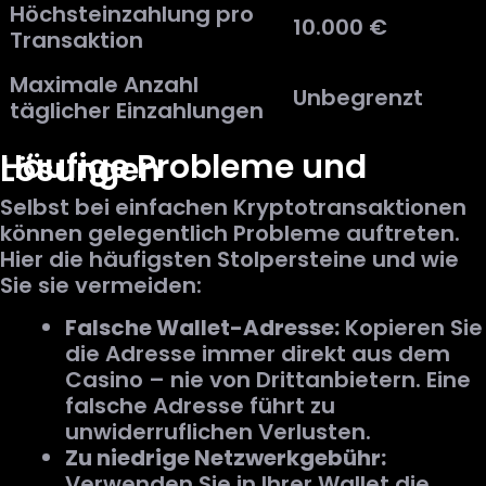
Höchsteinzahlung pro
10.000 €
Transaktion
Maximale Anzahl
Unbegrenzt
täglicher Einzahlungen
Häufige Probleme und
Lösungen
Selbst bei einfachen Kryptotransaktionen
können gelegentlich Probleme auftreten.
Hier die häufigsten Stolpersteine und wie
Sie sie vermeiden:
Falsche Wallet-Adresse:
Kopieren Sie
die Adresse immer direkt aus dem
Casino – nie von Drittanbietern. Eine
falsche Adresse führt zu
unwiderruflichen Verlusten.
Zu niedrige Netzwerkgebühr:
Verwenden Sie in Ihrer Wallet die