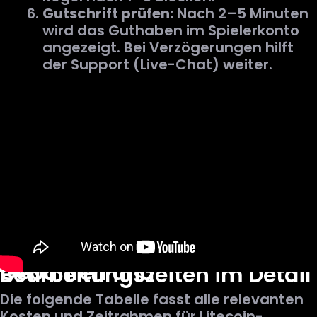
Gutschrift prüfen:
Nach 2–5 Minuten
wird das Guthaben im Spielerkonto
angezeigt. Bei Verzögerungen hilft
der Support (Live-Chat) weiter.
Gebühren und
Bearbeitungszeiten im Detail
Die folgende Tabelle fasst alle relevanten
Kosten und Zeitrahmen für Litecoin-