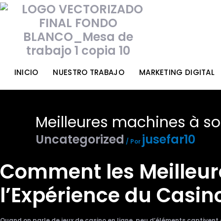
Ir
al
contenido
INICIO
NUESTRO TRABAJO
MARKETING DIGITAL
Meilleures machines à s
Uncategorized
jusefar10
/ Por
Comment les Meilleur
l’Expérience du Casin
Quand on parle de jeux de casino en ligne, peu d’éléments captivent 