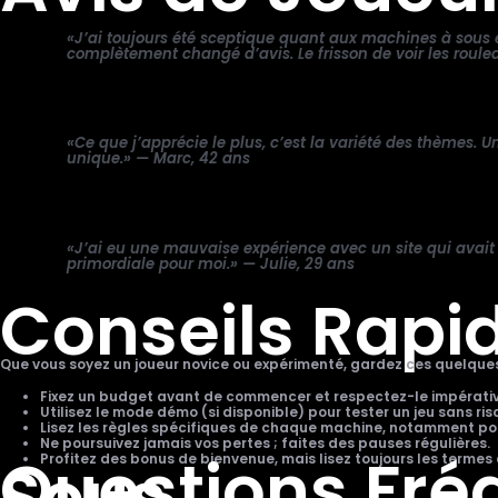
«J’ai toujours été sceptique quant aux machines à sous en 
complètement changé d’avis. Le frisson de voir les roule
«Ce que j’apprécie le plus, c’est la variété des thèmes. 
unique.» — Marc, 42 ans
«J’ai eu une mauvaise expérience avec un site qui avait d
primordiale pour moi.» — Julie, 29 ans
Conseils Rapi
Que vous soyez un joueur novice ou expérimenté, gardez ces quelques
Fixez un budget avant de commencer et respectez-le impérati
Utilisez le mode démo (si disponible) pour tester un jeu sans ris
Lisez les règles spécifiques de chaque machine, notamment pou
Ne poursuivez jamais vos pertes ; faites des pauses régulières.
Questions Fré
Sous
Profitez des bonus de bienvenue, mais lisez toujours les termes 