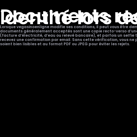
Documents requ
identité lors d
Lorsque vegasinoenligne modifie ses conditions, il peut vous être dem
documents généralement acceptés sont une copie recto-verso d’une piè
(facture d’électricité, d’eau ou relevé bancaire), et parfois un selfi
recevez une confirmation par email. Sans cette vérification, vous n
soient bien lisibles et au format PDF ou JPEG pour éviter les rejets.