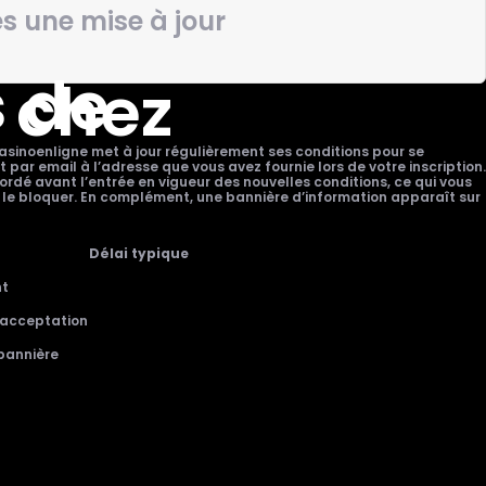
s une mise à jour
s de
 chez
egasinoenligne met à jour régulièrement ses conditions pour se
ar email à l’adresse que vous avez fournie lors de votre inscription.
ordé avant l’entrée en vigueur des nouvelles conditions, ce qui vous
ent le bloquer. En complément, une bannière d’information apparaît sur
Délai typique
nt
 acceptation
 bannière