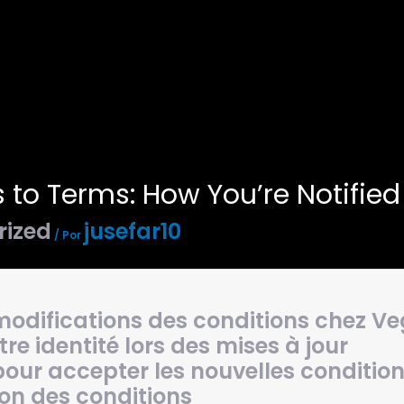
to Terms: How You’re Notified
rized
jusefar10
/ Por
modifications des conditions chez V
re identité lors des mises à jour
our accepter les nouvelles conditio
ion des conditions