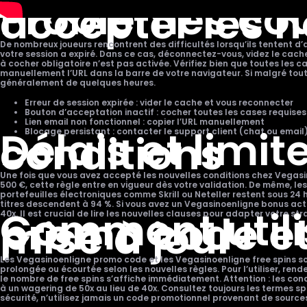
Problèmes cou
accepter les n
De nombreux joueurs rencontrent des difficultés lorsqu’ils tentent d
votre session a expiré. Dans ce cas, déconnectez-vous, videz le cache
à cocher obligatoire n’est pas activée. Vérifiez bien que toutes les c
manuellement l’URL dans la barre de votre navigateur. Si malgré tout l
généralement de quelques heures.
Erreur de session expirée : vider le cache et vous reconnecter
Bouton d’acceptation inactif : cocher toutes les cases requises
Lien email non fonctionnel : copier l’URL manuellement
Délais et limi
conditions
Blocage persistant : contacter le support client (chat ou email
Une fois que vous avez accepté les nouvelles conditions chez Vegasin
500 €, cette règle entre en vigueur dès votre validation. De même, les
portefeuilles électroniques comme Skrill ou Neteller restent sous 24 h
titres descendent à 94 %. Si vous avez un Vegasinoenligne bonus act
Comment utili
promo code et 
40x. Il est crucial de lire les nouvelles clauses pour adapter votre str
mise à jour
Les Vegasinoenligne promo code et les Vegasinoenligne free spins sont
prolongée ou écourtée selon les nouvelles règles. Pour l’utiliser, re
le nombre de free spins s’affiche immédiatement. Attention : les con
à un wagering de 50x au lieu de 40x. Consultez toujours les termes spé
sécurité, n’utilisez jamais un code promotionnel provenant de sources 