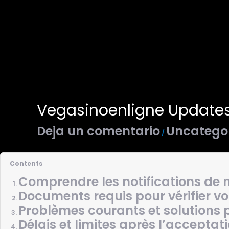
Vegasinoenligne Updates 
Deja un comentario
Uncatego
/
Contents
Comprendre les notifications de 
Documents requis pour vérifier vot
Problèmes courants et solutions p
Délais et limites après l’acceptat