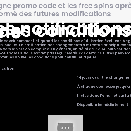
ne promo code et les free spins aprè
formé des futures modifications
s notification
des conditions
gne
el de savoir comment et quand les conditions d’utilisation évoluent. V
 joueurs. La notification des changements s’effectue principalement p
ers la version complète. En général, un délai de 7 à 14 jours est acc
er vos spams si vous n’avez pas reçu l’email, car certains filtres peuv
ter les nouvelles conditions pour continuer à jouer.
fication
14 jours avant le changeme
À chaque connexion jusqu’à
Inclus dans l’email et sur la
Disponible immédiatement