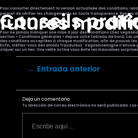
Pour consulter directement la version actualisée des conditions, re
Conseils prati
futures modifi
permet de vérifier les changements en toute transparence. Pensez à l
Pour ne jamais manquer une mise à jour des conditions chez vegasinoen
section « Conditions générales » depuis votre tableau de bord, car u
des conditions acceptées à chaque modification, afin de pouvoir les 
Enfin, méfiez-vous des emails frauduleux : Vegasinoenligne n’envoi
cliquer sur un lien. Une veille active vous évite les mauvaises surprise
←
Entrada anterior
Deja un comentario
Tu dirección de correo electrónico no será publicada.
Los