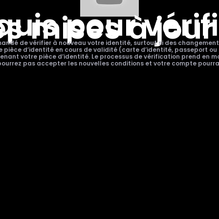
is pour vérifi
es mises à jour
andé de vérifier à nouveau votre identité, surtout si des changements
ce d’identité en cours de validité (carte d’identité, passeport ou pe
e tenant votre pièce d’identité. Le processus de vérification prend en
e pourrez pas accepter les nouvelles conditions et votre compte pou