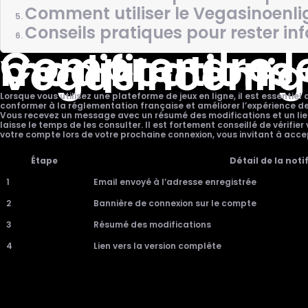
Comment utiliser le Vegasinoenlig
Conseils pratiques pour rester in
Comprendre le
modifications 
Vegasinoenli
Lorsque vous utilisez une plateforme de jeux en ligne, il est essenti
conformer à la réglementation française et améliorer l’expérience des
Vous recevez un message avec un résumé des modifications et un lien v
laisse le temps de les consulter. Il est fortement conseillé de vérifi
votre compte lors de votre prochaine connexion, vous invitant à accep
Étape
Détail de la noti
1
Email envoyé à l’adresse enregistrée
2
Bannière de connexion sur le compte
3
Résumé des modifications
4
Lien vers la version complète