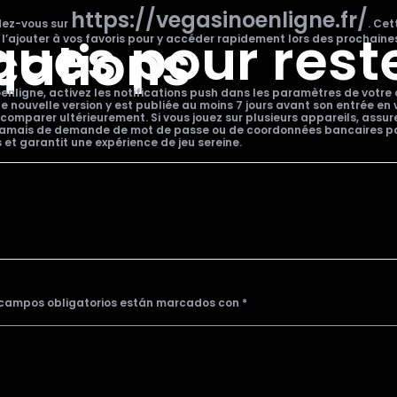
https://vegasinoenligne.fr/
ndez-vous sur
. Cet
ques pour rest
cations
’ajouter à vos favoris pour y accéder rapidement lors des prochaines
ligne, activez les notifications push dans les paramètres de votre co
ne nouvelle version y est publiée au moins 7 jours avant son entrée 
comparer ultérieurement. Si vous jouez sur plusieurs appareils, assu
e jamais de demande de mot de passe ou de coordonnées bancaires pa
s et garantit une expérience de jeu sereine.
 campos obligatorios están marcados con
*