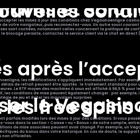
rants et solut
ouvelles condi
’accepter les mises à jour des conditions chez Vegasinoenligne casin
 de votre navigateur, puis reconnectez-vous. Un autre souci courant es
ases sont cochées, notamment celles concernant la politique de confiden
e blocage persiste, contactez le service client via le chat en direct 
tes après l’acc
)
oenligne, les modifications s’appliquent immédiatement. Par exemple,
 délais de retrait peuvent être ajustés : le traitement standard pour 
eures. Le RTP moyen des machines à sous est affiché à 96,5 % pour les 
if, les conditions de mise peuvent également changer : par exemple,
ser le Vegasin
les free spins
atégie de jeu et éviter les mauvaises surprises.
 parfois modifiés lors des mises à jour des conditions. Si vous possé
ndez-vous dans la section « Caisse » ou « Bonus » de votre compte, ent
ditions de mise associées peuvent avoir changé. Par exemple, un Vega
cifiques du bonus dans votre historique. En cas de doute, le support c
non officielles.