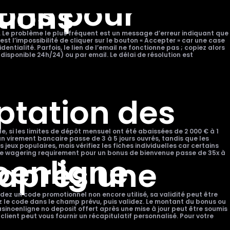
ions pour
tions
o. Le problème le plus fréquent est un message d’erreur indiquant que
t l’impossibilité de cliquer sur le bouton « Accepter » car une case
tialité. Parfois, le lien de l’email ne fonctionne pas ; copiez alors
(disponible 24h/24) ou par email. Le délai de résolution est
eptation des
 si les limites de dépôt mensuel ont été abaissées de 2 000 € à 1
un virement bancaire passe de 3 à 5 jours ouvrés, tandis que les
jeux populaires, mais vérifiez les fiches individuelles car certains
 le wagering requirement pour un bonus de bienvenue passe de 35x à
oenligne
 après une
dez un code promotionnel non encore utilisé, sa validité peut être
rez le code dans le champ prévu, puis validez. Le montant du bonus ou
sinoenligne no deposit offert après une mise à jour peut être soumis
lient peut vous fournir un récapitulatif personnalisé. Pour votre