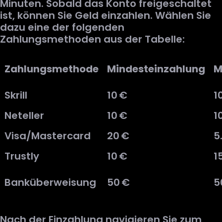
Minuten. Sobald das Konto freigeschaltet
ist, können Sie Geld einzahlen. Wählen Sie
dazu eine der folgenden
Zahlungsmethoden aus der Tabelle:
Zahlungsmethode
Mindesteinzahlung
M
Skrill
10 €
1
Neteller
10 €
1
Visa/Mastercard
20 €
5
Trustly
10 €
1
Banküberweisung
50 €
5
Nach der Einzahlung navigieren Sie zum