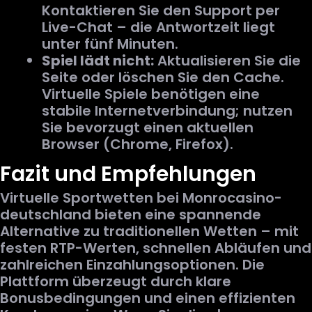
Kontaktieren Sie den Support per
Live-Chat – die Antwortzeit liegt
unter fünf Minuten.
Spiel lädt nicht:
Aktualisieren Sie die
Seite oder löschen Sie den Cache.
Virtuelle Spiele benötigen eine
stabile Internetverbindung; nutzen
Sie bevorzugt einen aktuellen
Browser (Chrome, Firefox).
Fazit und Empfehlungen
Virtuelle Sportwetten bei Monrocasino-
deutschland bieten eine spannende
Alternative zu traditionellen Wetten – mit
festen RTP-Werten, schnellen Abläufen und
zahlreichen Einzahlungsoptionen. Die
Plattform überzeugt durch klare
Bonusbedingungen und einen effizienten