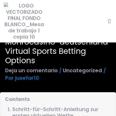
Monrocasino-deutschland
Virtual Sports Betting
Options
Deja un comentario
/
Uncategorized
/
Por
jusefar10
Contents
Schritt-für-Schritt-Anleitung zur
ersten virtuellen Wette