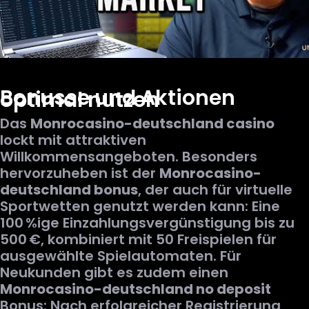
Bonusse und Aktionen
optimal nutzen
Das
Monrocasino-deutschland casino
lockt mit attraktiven
Willkommensangeboten. Besonders
hervorzuheben ist der
Monrocasino-
deutschland bonus
, der auch für virtuelle
Sportwetten genutzt werden kann: Eine
100 %ige Einzahlungsvergünstigung bis zu
500 €, kombiniert mit 50 Freispielen für
ausgewählte Spielautomaten. Für
Neukunden gibt es zudem einen
Monrocasino-deutschland no deposit
Bonus: Nach erfolgreicher Registrierung