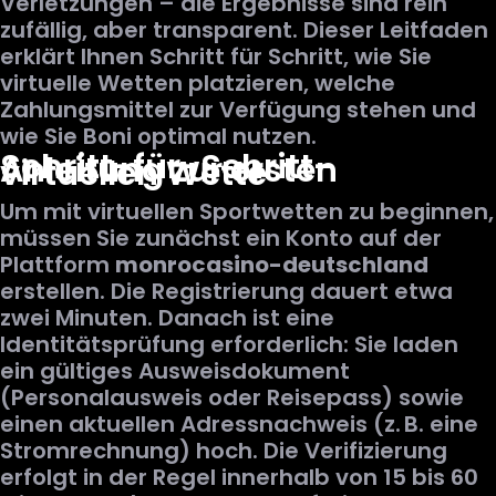
Verletzungen – die Ergebnisse sind rein
zufällig, aber transparent. Dieser Leitfaden
erklärt Ihnen Schritt für Schritt, wie Sie
virtuelle Wetten platzieren, welche
Zahlungsmittel zur Verfügung stehen und
wie Sie Boni optimal nutzen.
Schritt-für-Schritt-
Anleitung zur ersten
virtuellen Wette
Um mit virtuellen Sportwetten zu beginnen,
müssen Sie zunächst ein Konto auf der
Plattform
monrocasino-deutschland
erstellen. Die Registrierung dauert etwa
zwei Minuten. Danach ist eine
Identitätsprüfung erforderlich: Sie laden
ein gültiges Ausweisdokument
(Personalausweis oder Reisepass) sowie
einen aktuellen Adressnachweis (z. B. eine
Stromrechnung) hoch. Die Verifizierung
erfolgt in der Regel innerhalb von 15 bis 60