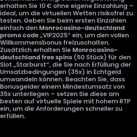
erhalten Sie 10 € ohne eigene Einzahlung –
ideal, um die virtuellen Wetten risikofrei zu
testen. Geben Sie beim ersten Einzahlen
einfach den
Monrocasino-deutschland
promo code
„VIP2025“ ein, um den vollen
Willkommensbonus freizuschalten.
Zusätzlich erhalten Sie
Monrocasino-
deutschland free spins
(50 Stück) für den
Slot „Starburst“, die Sie nach Erfüllung der
Umsatzbedingungen (35x) in Echtgeld
umwandeln können. Beachten Sie, dass
Bonusgelder einem Mindestumsatz von
35x unterliegen – setzen Sie diese am
besten auf virtuelle Spiele mit hohem RTP
ein, um die Anforderungen schneller zu
erfüllen.