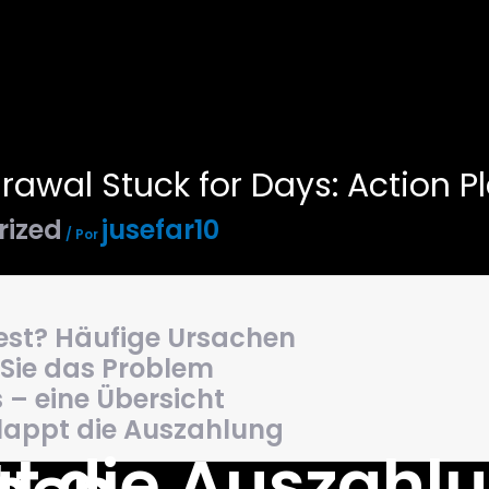
awal Stuck for Days: Action P
rized
jusefar10
/ Por
est? Häufige Ursachen
n Sie das Problem
 – eine Übersicht
klappt die Auszahlung
t die Auszahlu