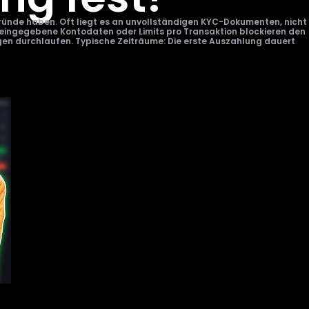
ründe haben. Oft liegt es an unvollständigen KYC-Dokumenten, nicht
ingegebene Kontodaten oder Limits pro Transaktion blockieren den
ngen durchlaufen. Typische Zeiträume: Die erste Auszahlung dauert