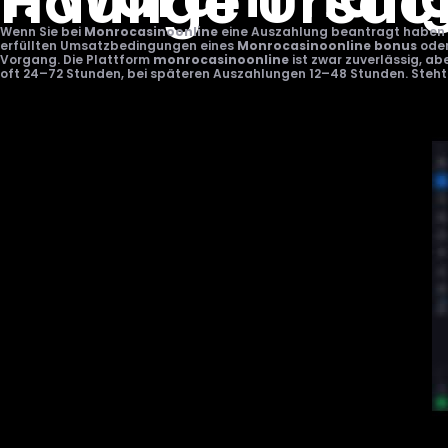
Häufige Ursa
Wenn Sie bei
Monrocasinoonline
eine Auszahlung beantragt haben u
erfüllten Umsatzbedingungen eines
Monrocasinoonline bonus
oder
Vorgang. Die Plattform
monrocasinoonline
ist zwar zuverlässig, a
oft 24–72 Stunden, bei späteren Auszahlungen 12–48 Stunden. Steht d