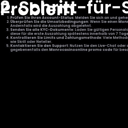
2. Schritt-für
Problem
Prüfen Sie Ihren Account-Status
: Melden Sie sich an und gehe
Überprüfen Sie die Umsatzbedingungen
: Wenn Sie einen
Monr
Andernfalls wird die Auszahlung abgelehnt.
Senden Sie alle KYC-Dokumente
: Laden Sie gültigen Persona
diese für die erste Auszahlung spätestens innerhalb von 7 Tage
Kontrollieren Sie Limits und Zahlungsmethode
: Viele Method
wie Skrill oder Neteller.
Kontaktieren Sie den Support
: Nutzen Sie den Live-Chat ode
gegebenenfalls den
Monrocasinoonline promo code
für besc