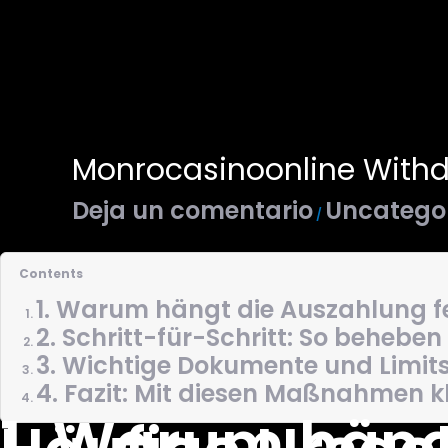
Monrocasinoonline Withdr
Deja un comentario
Uncatego
/
Contents
1. Warum hängt die Auszahlung f
2. Schritt-für-Schritt: So behebe
3. Wichtige Dokumente und Limits
4. Fazit: Mit diesen Maßnahmen 
1. Warum häng