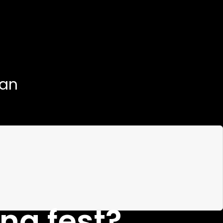
lan
ng fest?