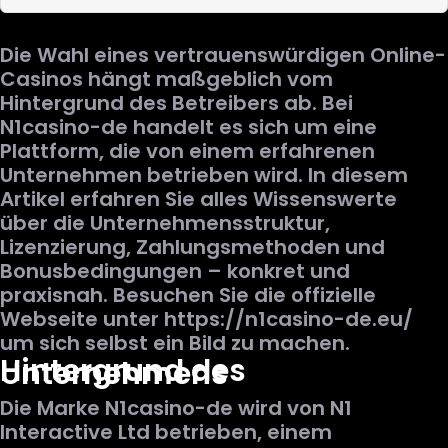
Die Wahl eines vertrauenswürdigen Online-
Casinos hängt maßgeblich vom
Hintergrund des Betreibers ab. Bei
N1casino-de handelt es sich um eine
Plattform, die von einem erfahrenen
Unternehmen betrieben wird. In diesem
Artikel erfahren Sie alles Wissenswerte
über die Unternehmensstruktur,
Lizenzierung, Zahlungsmethoden und
Bonusbedingungen – konkret und
praxisnah. Besuchen Sie die offizielle
Webseite unter
https://n1casino-de.eu/
um sich selbst ein Bild zu machen.
Hintergrund des
Unternehmens
Die Marke N1casino-de wird von N1
Interactive Ltd betrieben, einem