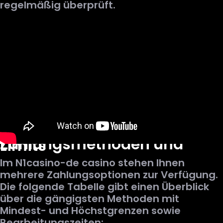
regelmäßig überprüft.
Zahlungsmethoden und
Limits
Im N1casino-de casino stehen Ihnen
mehrere Zahlungsoptionen zur Verfügung.
Die folgende Tabelle gibt einen Überblick
über die gängigsten Methoden mit
Mindest- und Höchstgrenzen sowie
Bearbeitungszeiten: