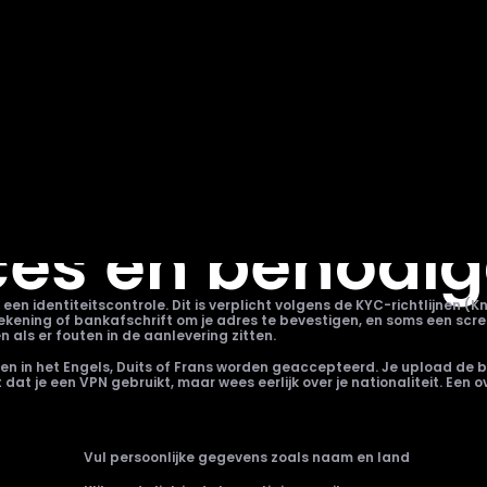
oces en benodi
o een identiteitscontrole. Dit is verplicht volgens de KYC-richtlijn
rekening of bankafschrift om je adres te bevestigen, en soms een scr
 als er fouten in de aanlevering zitten.
ten in het Engels, Duits of Frans worden geaccepteerd. Je upload de b
 dat je een VPN gebruikt, maar wees eerlijk over je nationaliteit. Een
Vul persoonlijke gegevens zoals naam en land