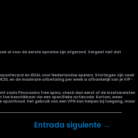
vaak al voor de eerste opname zijn afgerond. Vergeet niet dat
n
r, Paysafecard en iDEAL voor Nederlandse spelers. Stortingen zijn vaak
€20, en de maximale uitbetaling per week is afhankelijk van je VIP-
mt zoals Pinocasino free spins, check dan eerst of de inzetvereisten
n toe beschikbaar via een specifieke actiecode. Kortom, wees
m je oponthoud. Het gebruik van een VPN kan helpen bij toegang, maar
Entrada siguiente
→