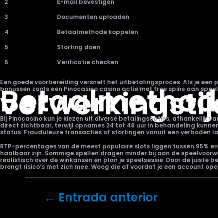
2
E-mail bevestigen
3
Documenten uploaden
4
Betaalmethode koppelen
5
Storting doen
6
Verificatie checken
Een goede voorbereiding versnelt het uitbetalingsproces. Als je een 
Betaalmethode
verwerkingsti
bonussen zoals een Pinocasino casino actie met free spins aan speel
Bij Pinocasino kun je kiezen uit diverse betalingsopties, afhankelijk v
direct zichtbaar, terwijl opnames 24 tot 48 uur in behandeling kunne
status. Frauduleuze transacties of stortingen vanuit een verboden l
RTP-percentages van de meest populaire slots liggen tussen 95% en 98
haalbaar zijn. Sommige spellen dragen minder bij aan de speelvoorw
realistisch over de winkansen en plan je speelsessie. Door de juiste 
brengt risico’s met zich mee. Weeg die af voordat je een account ope
←
Entrada anterior