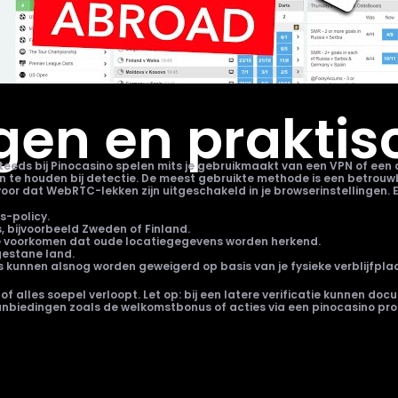
en en praktis
 steeds bij Pinocasino spelen mits je gebruikmaakt van een VPN of een
in te houden bij detectie. De meest gebruikte methode is een betrouw
oor dat WebRTC-lekken zijn uitgeschakeld in je browserinstellingen. E
s-policy.
s, bijvoorbeeld Zweden of Finland.
te voorkomen dat oude locatiegegevens worden herkend.
gestane land.
kunnen alsnog worden geweigerd op basis van je fysieke verblijfplaa
 of alles soepel verloopt. Let op: bij een latere verificatie kunnen d
biedingen zoals de welkomstbonus of acties via een pinocasino promo