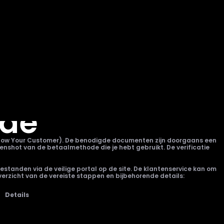
gde
en (Know Your Customer). De benodigde documenten zijn doorgaans een
eenshot van de betaalmethode die je hebt gebruikt. De verificatie
estanden via de veilige portal op de site. De klantenservice kan om
 overzicht van de vereiste stappen en bijbehorende details:
Details