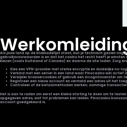
Werkomleiding
Als jouw land op de blokkadelijst staat, kun je technisch gezien nog
gebruiksvoorwaarden is en dat het casino het recht heeft je winsten 
kiezen (zoals Duitsland of Canada) en daarna de site laden. Zorg erv
Kies een VPN-provider met sterke encryptie en duidelijke no-log
Verbind met een server in een land waar Pinocasino wel actief i
Verwijder browsercookies of gebruik een incognitovenster om 
Registreer een nieuw account en vermeld een adres uit het toe
Controleer of de betaalmethoden werken; sommige transacties 
Het is aan te raden om eerst een kleine storting te doen om te testen
opgegeven adres, wat tot problemen kan leiden. Pinocasino bonusaan
account goedgekeurd is.