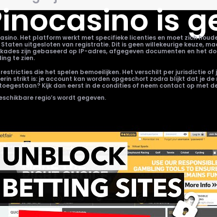
inocasino is g
casino. Het platform werkt met specifieke licenties en moet zich houd
gde Staten uitgesloten van registratie. Dit is geen willekeurige keuze
kkades zijn gebaseerd op IP-adres, afgegeven documenten en het door 
ing te zien.
tricties die het spelen bemoeilijken. Het verschilt per jurisdictie of
ierin strikt is: je account kan worden opgeschort zodra blijkt dat je de
 toegestaan? Kijk dan eerst in de condities of neem contact op met d
eschikbare regio’s wordt gegeven.