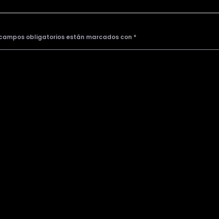
 campos obligatorios están marcados con
*