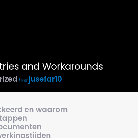
tries and Workarounds
rized
jusefar10
/ Por
okkeerd en waarom
stappen
 documenten
erkingstijden