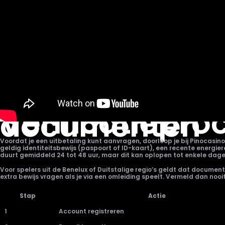
Verificatiepr
documenten
Voordat je een uitbetaling kunt aanvragen, doorloop je bij Pinocasin
geldig identiteitsbewijs (paspoort of ID-kaart), een recente energie
duurt gemiddeld 24 tot 48 uur, maar dit kan oplopen tot enkele dagen
Voor spelers uit de Benelux of Duitstalige regio’s geldt dat documen
extra bewijs vragen als je via een omleiding speelt. Vermeld dan nooit
Stap
Actie
1
Account registreren