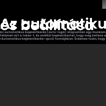
Az automatiku
és beállítása
Az automatikus bejelentkezés (auto-login) alapvetően egy munkamen
felismeri ezt a token-t, és anélkül bejelentkeztet, hogy meg kellene
«Automatikus bejelentkezés» opció formájában. Érdemes tudni, hogy 