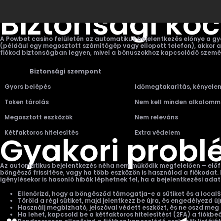
Biztonsági ko
A Powbet casino felületén az automatikus bejelentkezés előnye a gy
(például egy megosztott számítógép vagy ellopott telefon), akkor a
fiókod biztonságban legyen, mivel a bónuszokhoz kapcsolódó személye
Biztonsági szempont
Gyors belépés
Időmegtakarítás, kényele
Token tárolás
Nem kell minden alkalomma
Megosztott eszközök
Nem releváns
Kétfaktoros hitelesítés
Extra védelem
Gyakori probl
Az automatikus bejelentkezés néha nem működik megfelelően – előford
böngésző frissítése, vagy ha több eszközön is használod a fiókodat
igénylésekor is hasonló hibák léphetnek fel, ha a bejelentkezési ada
Ellenőrizd, hogy a böngésződ támogatja-e a sütiket és a local
Töröld a régi sütiket, majd jelentkezz be újra, és engedélyezd 
Használj megbízható, jelszóval védett eszközt, és ne oszd meg
Ha lehet, kapcsold be a kétfaktoros hitelesítést (2FA) a fiókbe