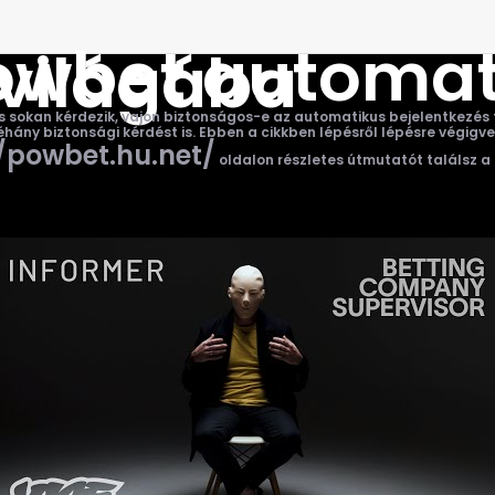
owbet automat
 világába
okan kérdezik, vajon biztonságos-e az automatikus bejelentkezés fun
éhány biztonsági kérdést is. Ebben a cikkben lépésről lépésre végigv
//powbet.hu.net/
oldalon részletes útmutatót találsz a 