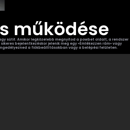
és működése
y sütit. Amikor legközelebb megnyitod a powbet oldalt, a rendszer
ő sikeres bejelentkezéskor jelenik meg egy «Emlékezzen rám» vagy
engedélyezned a fiókbeállításokban vagy a belépési felületen.