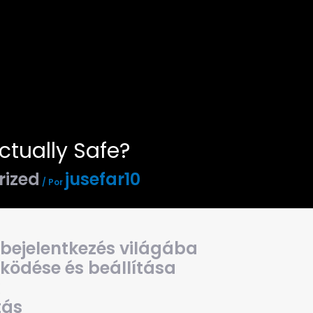
ctually Safe?
rized
jusefar10
/ Por
bejelentkezés világába
ködése és beállítása
tás