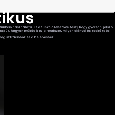
ikus
kció használata. Ez a funkció lehetővé teszi, hogy gyorsan, jelszó
esszük, hogyan működik ez a rendszer, milyen előnyei és kockázatai
regisztrációhoz és a belépéshez.