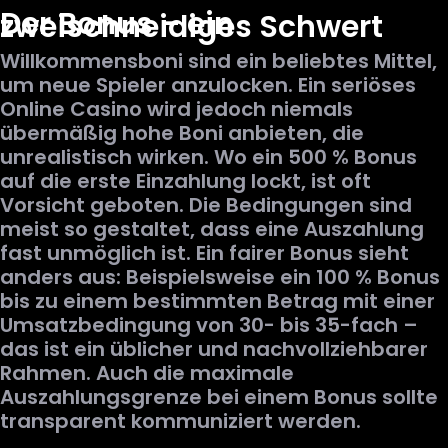
Der Bonus – ein
zweischneidiges Schwert
Willkommensboni sind ein beliebtes Mittel,
um neue Spieler anzulocken. Ein seriöses
Online Casino wird jedoch niemals
übermäßig hohe Boni anbieten, die
unrealistisch wirken. Wo ein 500 % Bonus
auf die erste Einzahlung lockt, ist oft
Vorsicht geboten. Die Bedingungen sind
meist so gestaltet, dass eine Auszahlung
fast unmöglich ist. Ein fairer Bonus sieht
anders aus: Beispielsweise ein 100 % Bonus
bis zu einem bestimmten Betrag mit einer
Umsatzbedingung von 30- bis 35-fach –
das ist ein üblicher und nachvollziehbarer
Rahmen. Auch die maximale
Auszahlungsgrenze bei einem Bonus sollte
transparent kommuniziert werden.