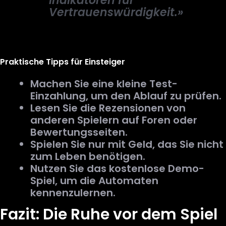
Indikatoren für
Vertrauenswürdigkeit.»
Praktische Tipps für Einsteiger
Machen Sie eine kleine Test-
Einzahlung, um den Ablauf zu prüfen.
Lesen Sie die Rezensionen von
anderen Spielern auf Foren oder
Bewertungsseiten.
Spielen Sie nur mit Geld, das Sie nicht
zum Leben benötigen.
Nutzen Sie das kostenlose Demo-
Spiel, um die Automaten
kennenzulernen.
Fazit: Die Ruhe vor dem Spiel