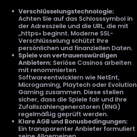
Verschlüsselungstechnologie:
Achten Sie auf das Schlosssymbol in
der Adresszeile und die URL, die mit
„https» beginnt. Moderne SSL-
Verschlüsselung schützt Ihre
persönlichen und finanziellen Daten.
Spiele von vertrauenswürdigen
Anbietern:
Seriöse Casinos arbeiten
mit renommierten
Softwareentwicklern wie NetEnt,
Microgaming, Playtech oder Evolution
Gaming zusammen. Diese stellen
sicher, dass die Spiele fair und ihre
Zufallszahlengeneratoren (RNG)
regelmäßig geprüft werden.
Klare AGB und Bonusbedingungen:
Ein transparenter Anbieter formuliert
seine Allgemeinen