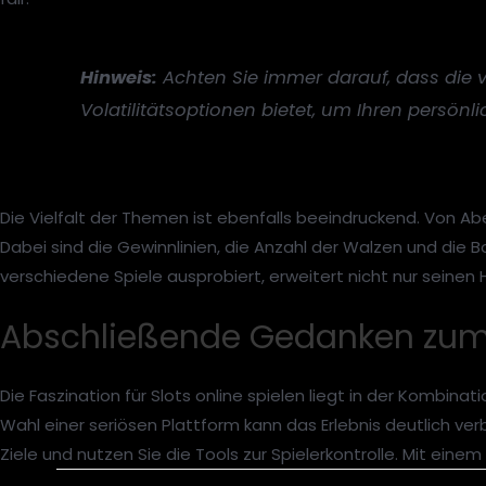
Hinweis:
Achten Sie immer darauf, dass die v
Volatilitätsoptionen bietet, um Ihren persönl
Die Vielfalt der Themen ist ebenfalls beeindruckend. Von A
Dabei sind die Gewinnlinien, die Anzahl der Walzen und die 
verschiedene Spiele ausprobiert, erweitert nicht nur seine
Abschließende Gedanken zu
Die Faszination für Slots online spielen liegt in der Kombina
Wahl einer seriösen Plattform kann das Erlebnis deutlich verb
Ziele und nutzen Sie die Tools zur Spielerkontrolle. Mit ei