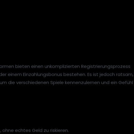
ttformen bieten einen unkomplizierten Registrierungsprozess
oder einem Einzahlungsbonus bestehen. Es ist jedoch ratsam,
 um die verschiedenen Spiele kennenzulernen und ein Gefühl
 ohne echtes Geld zu riskieren.