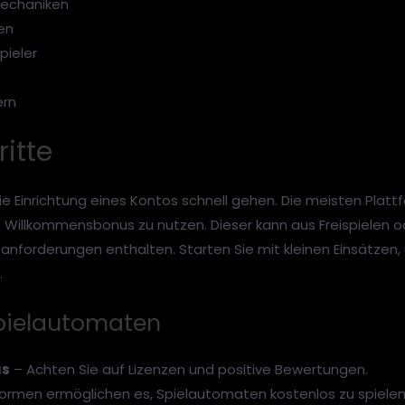
mechaniken
en
pieler
ern
ritte
 die Einrichtung eines Kontos schnell gehen. Die meisten Pla
n Willkommensbonus zu nutzen. Dieser kann aus Freispielen 
nforderungen enthalten. Starten Sie mit kleinen Einsätzen,
.
 Spielautomaten
us
– Achten Sie auf Lizenzen und positive Bewertungen.
formen ermöglichen es, Spielautomaten kostenlos zu spielen,