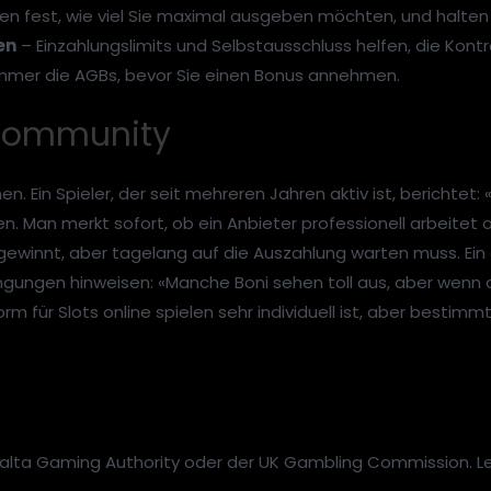
en fest, wie viel Sie maximal ausgeben möchten, und halten 
en
– Einzahlungslimits und Selbstausschluss helfen, die Kontr
immer die AGBs, bevor Sie einen Bonus annehmen.
-Community
n. Ein Spieler, der seit mehreren Jahren aktiv ist, berichtet:
en. Man merkt sofort, ob ein Anbieter professionell arbeitet
gewinnt, aber tagelang auf die Auszahlung warten muss. Ein g
ngungen hinweisen: «Manche Boni sehen toll aus, aber wenn d
orm für Slots online spielen sehr individuell ist, aber besti
er Malta Gaming Authority oder der UK Gambling Commission.