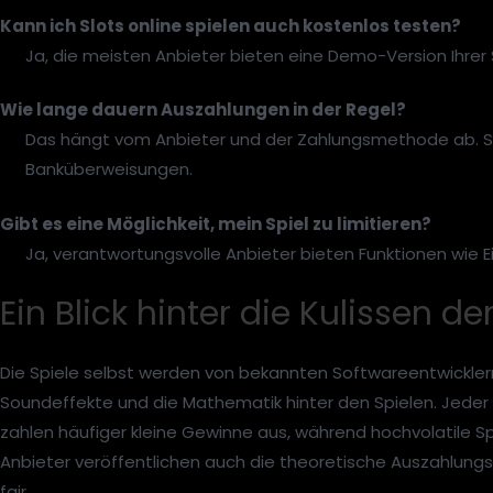
Kann ich Slots online spielen auch kostenlos testen?
Ja, die meisten Anbieter bieten eine Demo-Version Ihrer 
Wie lange dauern Auszahlungen in der Regel?
Das hängt vom Anbieter und der Zahlungsmethode ab. Ser
Banküberweisungen.
Gibt es eine Möglichkeit, mein Spiel zu limitieren?
Ja, verantwortungsvolle Anbieter bieten Funktionen wie Ein
Ein Blick hinter die Kulissen d
Die Spiele selbst werden von bekannten Softwareentwicklern 
Soundeffekte und die Mathematik hinter den Spielen. Jeder Sl
zahlen häufiger kleine Gewinne aus, während hochvolatile Sp
Anbieter veröffentlichen auch die theoretische Auszahlungsquo
fair.