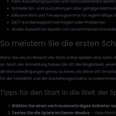
Faire Auszahlungsquoten und nachvollziehbare Spiel
Schnelle Ein- und Auszahlungen über gängige Method
Exklusive Boni und Treueprogramme für regelmäßige S
24/7-Kundensupport bei Fragen oder Problemen
Große Auswahl an Spielen von renommierten Entwickl
So meistern Sie die ersten Sch
Wenn Sie neu im Bereich der Slots online spielen sind, kann
an. Nach der Anmeldung haben Sie oft die Möglichkeit, eine
die Bonusbedingungen genau zu lesen, da diese oft Umsatza
für die Volatilität und die Auszahlungsstruktur zu bekommen
Tipps für den Start in die Welt der
Wählen Sie einen vertrauenswürdigen Anbieter a
Testen Sie die Spiele im Demo-Modus
– Viele Platt