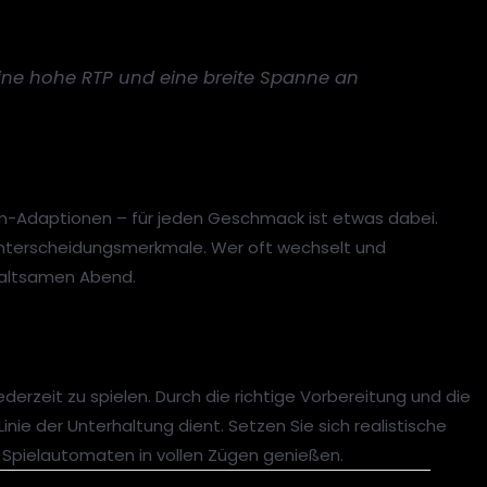
eine hohe RTP und eine breite Spanne an
Film-Adaptionen – für jeden Geschmack ist etwas dabei.
e Unterscheidungsmerkmale. Wer oft wechselt und
rhaltsamen Abend.
ederzeit zu spielen. Durch die richtige Vorbereitung und die
inie der Unterhaltung dient. Setzen Sie sich realistische
r Spielautomaten in vollen Zügen genießen.