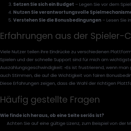
Setzen Sie sich ein Budget
– Legen Sie vor dem Spiel
Nutzen Sie verantwortungsvolle Spielmechanism
Verstehen Sie die Bonusbedingungen
– Lesen Sie 
Erfahrungen aus der Spieler
Viele Nutzer teilen ihre Eindrücke zu verschiedenen Plattforme
Spielen und der schnelle Support sind für mich am wichtigst
Auszahlungsgeschwindigkeit: «Es ist frustrierend, wenn man 
auch Stimmen, die auf die Wichtigkeit von fairen Bonusbedi
Diese Erfahrungen zeigen, dass die Wahl der richtigen Plattf
Häufig gestellte Fragen
Wie finde ich heraus, ob eine Seite seriös ist?
Achten Sie auf eine gültige Lizenz, zum Beispiel von d