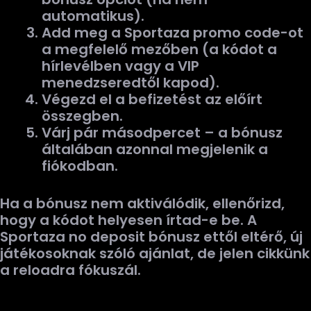
automatikus).
Add meg a Sportaza promo code-ot
a megfelelő mezőben (a kódot a
hírlevélben vagy a VIP
menedzseredtől kapod).
Végezd el a befizetést az előírt
összegben.
Várj pár másodpercet – a bónusz
általában azonnal megjelenik a
fiókodban.
Ha a bónusz nem aktiválódik, ellenőrizd,
hogy a kódot helyesen írtad-e be. A
Sportaza no deposit bónusz ettől eltérő, új
játékosoknak szóló ajánlat, de jelen cikkünk
a reloadra fókuszál.