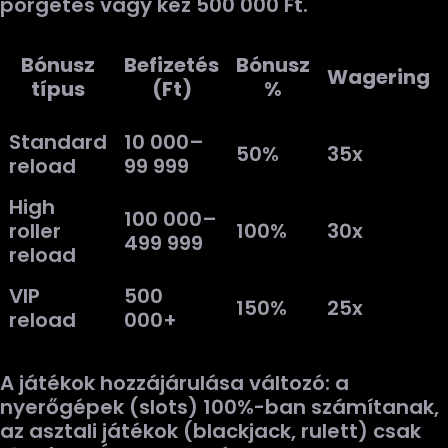
pörgetés vagy kéz 500 000 Ft.
Bónusz
Befizetés
Bónusz
Wagering
típus
(Ft)
%
Standard
10 000–
50%
35x
reload
99 999
High
100 000–
roller
100%
30x
499 999
reload
VIP
500
150%
25x
reload
000+
A játékok hozzájárulása változó: a
nyerőgépek (slots) 100%-ban számítanak,
az asztali játékok (blackjack, rulett) csak