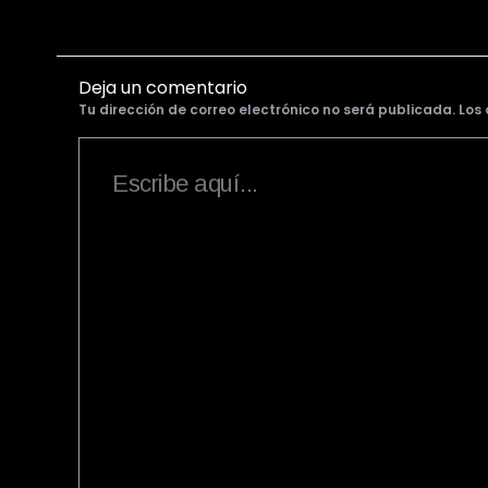
Deja un comentario
Tu dirección de correo electrónico no será publicada.
Los