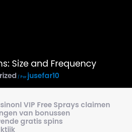
ns: Size and Frequency
rized
jusefar10
/ Por
sinonl VIP Free Sprays claimen
angen van bonussen
rende gratis spins
ktijk