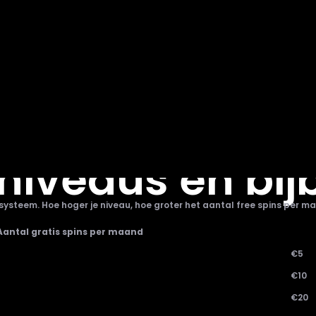
-niveaus en bi
steem. Hoe hoger je niveau, hoe groter het aantal free spins per m
Aantal gratis spins per maand
€5
€10
€20