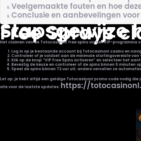
Veelgemaakte fouten en hoe deze
Conclusie en aanbevelingen voor 
Stapsgewijze h
Free Sprays c
Het claimen van de Totocasinonl free spins via het VIP-programma 
Log in op je bestaande account bij Totocasinonl casino en navi
Controleer of je voldoet aan de minimale stortingsvereiste van
Klik op de knop “VIP Free Spins activeren” en selecteer het aan
Bevestig de keuze en controleer of de spins binnen 5 minuten o
Speel de spins binnen 72 uur uit; anders vervallen ze automatis
Let op: je hebt altijd een geldige Totocasinonl promo code nodig die
https://totocasinon
site voor de laatste updates: