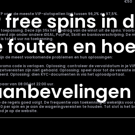
€50
free spins in d
voor de meeste VIP-slotspellen ligt tussen 96,2% en 97,5%.
 toepassing. Deze zijn 35x het bedrag van de winst uit de spins. Voorbe
 zijn onder andere iDEAL, PayPal, Skrill en bankoverschrijving. De m
fouten en hoe
is tot 24 uur na toekenning.
r zijn de meest voorkomende problemen en hun oplossingen:
promo code is verlopen. Oplossing: controleer de vervaldatum in je V
ereisten zijn niet gehaald. Oplossing: speel door tot de vereiste inz
fieerd. Oplossing: dien KYC-documenten in via het uploadportaal.
aanbevelingen 
aar van 08:00 tot 22:00 uur.
 je de regels goed volgt. De frequentie van toekenning is wekelijks v
0 per spin en je aan de wageringvereisten te houden. Tot slot is het 
d je op de website.