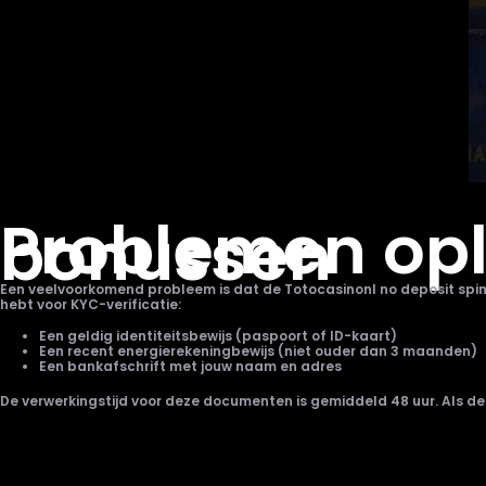
Problemen opl
bonussen
Een veelvoorkomend probleem is dat de Totocasinonl no deposit spi
hebt voor KYC-verificatie:
Een geldig identiteitsbewijs (paspoort of ID-kaart)
Een recent energierekeningbewijs (niet ouder dan 3 maanden)
Een bankafschrift met jouw naam en adres
De verwerkingstijd voor deze documenten is gemiddeld 48 uur. Als de