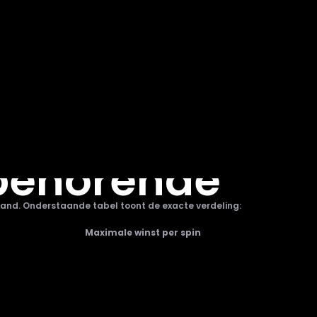
jbehorende
aand. Onderstaande tabel toont de exacte verdeling:
Maximale winst per spin