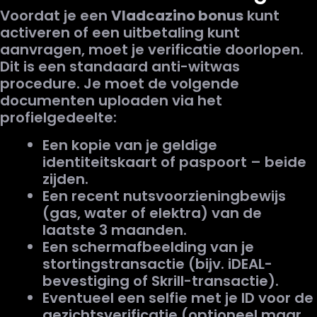
Voordat je een
Vladcazino bonus
kunt
activeren of een uitbetaling kunt
aanvragen, moet je verificatie doorlopen.
Dit is een standaard anti-witwas
procedure. Je moet de volgende
documenten uploaden via het
profielgedeelte:
Een kopie van je geldige
identiteitskaart of paspoort – beide
zijden.
Een recent nutsvoorzieningbewijs
(gas, water of elektra) van de
laatste 3 maanden.
Een schermafbeelding van je
stortingstransactie (bijv. iDEAL-
bevestiging of Skrill-transactie).
Eventueel een selfie met je ID voor de
gezichtsverificatie (optioneel maar