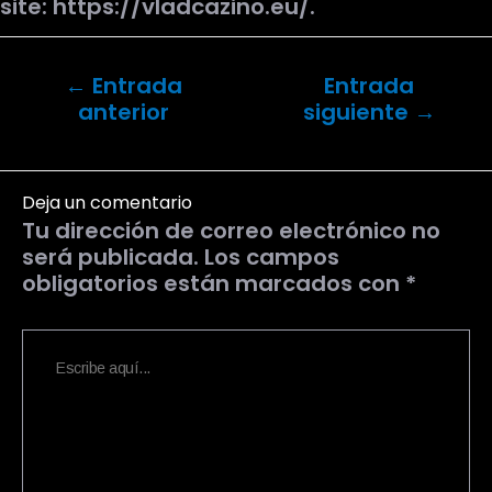
site:
https://vladcazino.eu/
.
←
Entrada
Entrada
anterior
siguiente
→
Deja un comentario
Tu dirección de correo electrónico no
será publicada.
Los campos
obligatorios están marcados con
*