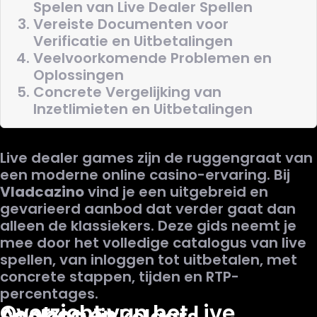
Spelen van Live Dealer Spellen
Vereiste Documenten voor
Verificatie en Uitbetalingen
Veelvoorkomende Problemen en
Oplossingen
Concrete Vergelijking van
Inzetlimieten en Uitbetalingen
Live dealer games zijn de ruggengraat van
een moderne online casino-ervaring. Bij
Vladcazino
vind je een uitgebreid en
gevarieerd aanbod dat verder gaat dan
alleen de klassiekers. Deze gids neemt je
mee door het volledige catalogus van live
spellen, van inloggen tot uitbetalen, met
concrete stappen, tijden en RTP-
percentages.
Overzicht van het Live
Aanbod en