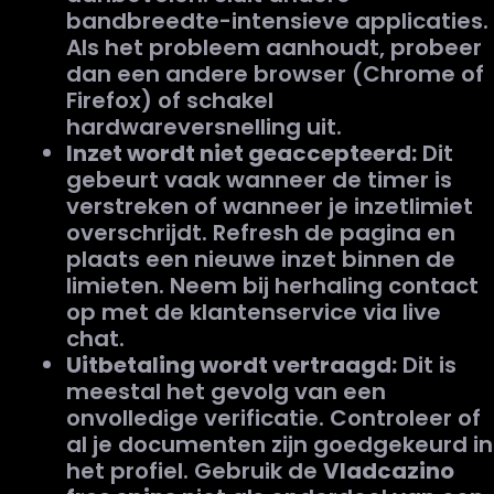
bandbreedte-intensieve applicaties.
Als het probleem aanhoudt, probeer
dan een andere browser (Chrome of
Firefox) of schakel
hardwareversnelling uit.
Inzet wordt niet geaccepteerd:
Dit
gebeurt vaak wanneer de timer is
verstreken of wanneer je inzetlimiet
overschrijdt. Refresh de pagina en
plaats een nieuwe inzet binnen de
limieten. Neem bij herhaling contact
op met de klantenservice via live
chat.
Uitbetaling wordt vertraagd:
Dit is
meestal het gevolg van een
onvolledige verificatie. Controleer of
al je documenten zijn goedgekeurd in
het profiel. Gebruik de
Vladcazino