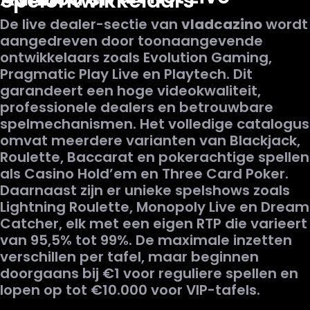
Spelontwikkelaars
De live dealer-sectie van
vladcazino
wordt
aangedreven door toonaangevende
ontwikkelaars zoals Evolution Gaming,
Pragmatic Play Live en Playtech. Dit
garandeert een hoge videokwaliteit,
professionele dealers en betrouwbare
spelmechanismen. Het volledige catalogus
omvat meerdere varianten van Blackjack,
Roulette, Baccarat en pokerachtige spellen
als Casino Hold’em en Three Card Poker.
Daarnaast zijn er unieke spelshows zoals
Lightning Roulette, Monopoly Live en Dream
Catcher, elk met een eigen RTP die varieert
van 95,5% tot 99%. De maximale inzetten
verschillen per tafel, maar beginnen
doorgaans bij €1 voor reguliere spellen en
lopen op tot €10.000 voor VIP-tafels.