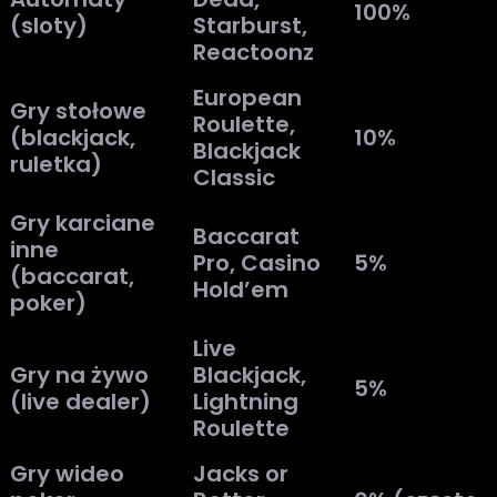
100%
(sloty)
Starburst,
Reactoonz
European
Gry stołowe
Roulette,
(blackjack,
10%
Blackjack
ruletka)
Classic
Gry karciane
Baccarat
inne
Pro, Casino
5%
(baccarat,
Hold’em
poker)
Live
Gry na żywo
Blackjack,
5%
(live dealer)
Lightning
Roulette
Gry wideo
Jacks or