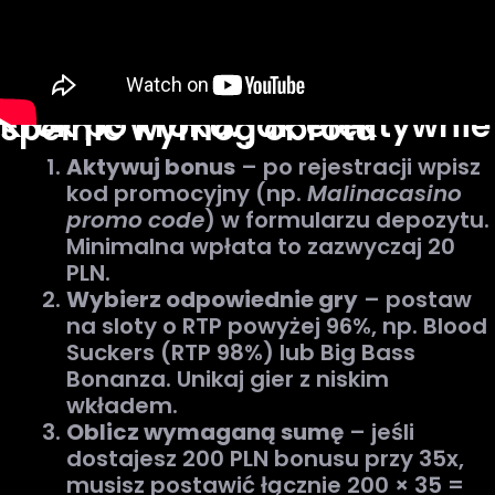
Krok po kroku: jak efektywnie
spełnić wymóg obrotu
Aktywuj bonus
– po rejestracji wpisz
kod promocyjny (np.
Malinacasino
promo code
) w formularzu depozytu.
Minimalna wpłata to zazwyczaj 20
PLN.
Wybierz odpowiednie gry
– postaw
na sloty o RTP powyżej 96%, np. Blood
Suckers (RTP 98%) lub Big Bass
Bonanza. Unikaj gier z niskim
wkładem.
Oblicz wymaganą sumę
– jeśli
dostajesz 200 PLN bonusu przy 35x,
musisz postawić łącznie 200 × 35 =