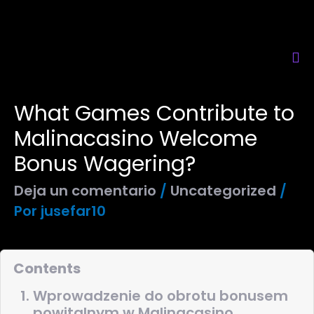
What Games Contribute to
Malinacasino Welcome
Bonus Wagering?
Deja un comentario
/
Uncategorized
/
Por
jusefar10
Contents
Wprowadzenie do obrotu bonusem
powitalnym w Malinacasino