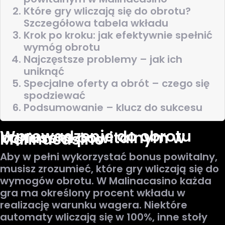
Które gry wliczają się do obrotu?
Szczegółowa tabela wkładu
Krok po kroku: jak efektywnie spełnić
wymóg obrotu
Najczęstsze problemy – jak ich
uniknąć
Specjalne oferty a obrót – czego się
spodziewać
Podsumowanie – klucz do sukcesu
Wprowadzenie do obrotu
bonusem powitalnym w
Malinacasino
Aby w pełni wykorzystać bonus powitalny,
musisz zrozumieć, które gry wliczają się do
wymogów obrotu. W Malinacasino każda
gra ma określony procent wkładu w
realizację warunku wagera. Niektóre
automaty wliczają się w 100%, inne stoły