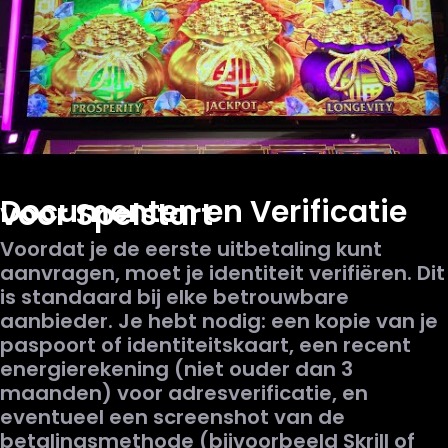
Documenten en Verificatie
voor Spelstart
Voordat je de eerste uitbetaling kunt
aanvragen, moet je identiteit verifiëren. Dit
is standaard bij elke betrouwbare
aanbieder. Je hebt nodig: een kopie van je
paspoort of identiteitskaart, een recent
energierekening (niet ouder dan 3
maanden) voor adresverificatie, en
eventueel een screenshot van de
betalingsmethode (bijvoorbeeld Skrill of