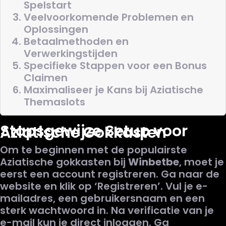
Spelstart
Veelvoorkomende Problemen en
Oplossingen
Betaalmethoden en
Verwerkingstijden
Specifieke Stappen voor een Bonus
Claimen
Maximaliseer je Kans bij Aziatische
Themaslots
Stapsgewijze Setup voor
Aziatische Gokkasten
Om te beginnen met de populairste
Aziatische gokkasten bij
Winbetbe
, moet je
eerst een account registreren. Ga naar de
website en klik op ‘Registreren’. Vul je e-
mailadres, een gebruikersnaam en een
sterk wachtwoord in. Na verificatie van je
e-mail kun je direct inloggen. Ga