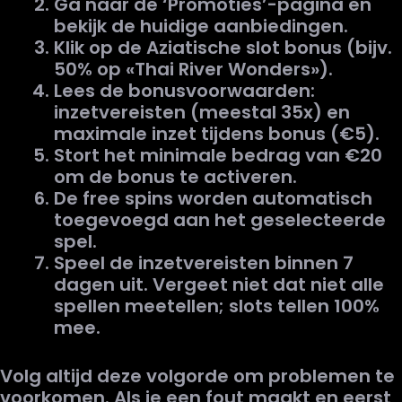
Ga naar de ‘Promoties’-pagina en
bekijk de huidige aanbiedingen.
Klik op de Aziatische slot bonus (bijv.
50% op «Thai River Wonders»).
Lees de bonusvoorwaarden:
inzetvereisten (meestal 35x) en
maximale inzet tijdens bonus (€5).
Stort het minimale bedrag van €20
om de bonus te activeren.
De free spins worden automatisch
toegevoegd aan het geselecteerde
spel.
Speel de inzetvereisten binnen 7
dagen uit. Vergeet niet dat niet alle
spellen meetellen; slots tellen 100%
mee.
Volg altijd deze volgorde om problemen te
voorkomen. Als je een fout maakt en eerst