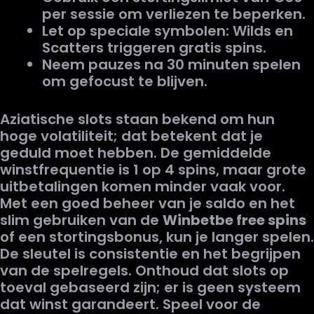
per sessie om verliezen te beperken.
Let op speciale symbolen: Wilds en
Scatters triggeren gratis spins.
Neem pauzes na 30 minuten spelen
om gefocust te blijven.
Aziatische slots staan bekend om hun
hoge volatiliteit; dat betekent dat je
geduld moet hebben. De gemiddelde
winstfrequentie is 1 op 4 spins, maar grote
uitbetalingen komen minder vaak voor.
Met een goed beheer van je saldo en het
slim gebruiken van de
Winbetbe free spins
of een stortingsbonus, kun je langer spelen.
De sleutel is consistentie en het begrijpen
van de spelregels. Onthoud dat slots op
toeval gebaseerd zijn; er is geen systeem
dat winst garandeert. Speel voor de