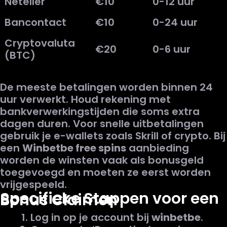
Neteller
€10
0-12 uur
Bancontact
€10
0-24 uur
Cryptovaluta
€20
0-6 uur
(BTC)
De meeste betalingen worden binnen 24
uur verwerkt. Houd rekening met
bankverwerkingstijden die soms extra
dagen duren. Voor snelle uitbetalingen
gebruik je e-wallets zoals Skrill of crypto. Bij
een
Winbetbe free spins
aanbieding
worden de winsten vaak als bonusgeld
toegevoegd en moeten ze eerst worden
vrijgespeeld.
Specifieke Stappen voor een
Bonus Claimen
Log in op je account bij
winbetbe
.