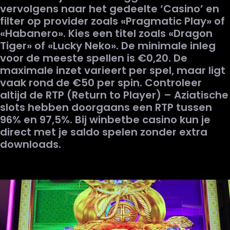
vervolgens naar het gedeelte ‘Casino’ en
filter op provider zoals «Pragmatic Play» of
«Habanero». Kies een titel zoals «Dragon
Tiger» of «Lucky Neko». De minimale inleg
voor de meeste spellen is €0,20. De
maximale inzet varieert per spel, maar ligt
vaak rond de €50 per spin. Controleer
altijd de RTP (Return to Player) – Aziatische
slots hebben doorgaans een RTP tussen
96% en 97,5%. Bij winbetbe casino kun je
direct met je saldo spelen zonder extra
downloads.