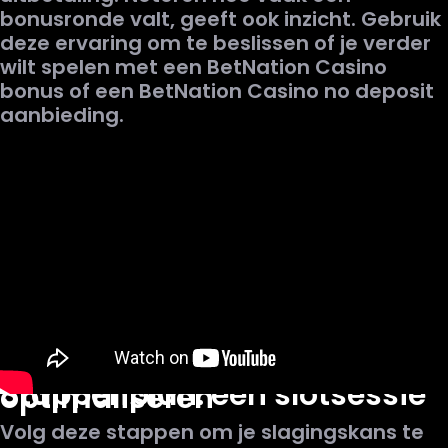
bonusronde valt, geeft ook inzicht. Gebruik
deze ervaring om te beslissen of je verder
wilt spelen met een BetNation Casino
bonus of een BetNation Casino no deposit
aanbieding.
Stappenplan: een slotsessie
optimaliseren
Volg deze stappen om je slagingskans te