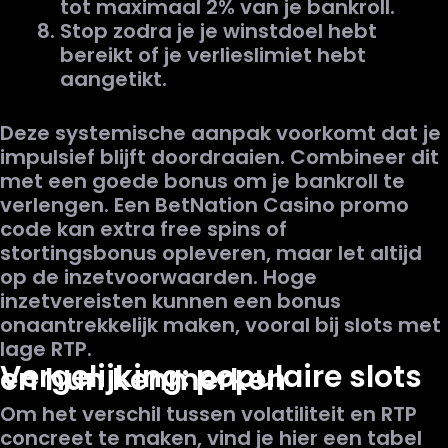
tot maximaal 2% van je bankroll.
Stop zodra je je winstdoel hebt
bereikt of je verlieslimiet hebt
aangetikt.
Deze systemische aanpak voorkomt dat je
impulsief blijft doordraaien. Combineer dit
met een goede bonus om je bankroll te
verlengen. Een BetNation Casino promo
code kan extra free spins of
stortingsbonus opleveren, maar let altijd
op de inzetvoorwaarden. Hoge
inzetvereisten kunnen een bonus
onaantrekkelijk maken, vooral bij slots met
lage RTP.
Vergelijking: populaire slots
en hun kenmerken
Om het verschil tussen volatiliteit en RTP
concreet te maken, vind je hier een tabel