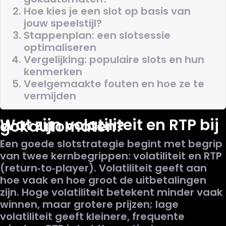
Hoe kies je een slot op basis van
jouw speelstijl?
Stappenplan: een slotsessie
optimaliseren
Vergelijking: populaire slots en hun
kenmerken
Veelgemaakte fouten en hoe ze te
vermijden
Wat zijn volatiliteit en RTP bij
gokautomaten?
Een goede slotstrategie begint met begrip
van twee kernbegrippen: volatiliteit en RTP
(return‑to‑player). Volatiliteit geeft aan
hoe vaak en hoe groot de uitbetalingen
zijn. Hoge volatiliteit betekent minder vaak
winnen, maar grotere prijzen; lage
volatiliteit geeft kleinere, frequente