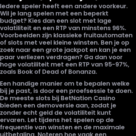
Iedere speler heeft een andere voorkeur.
Wil je lang spelen met een beperkt
budget? Kies dan een slot met lage
volatiliteit en een RTP van minstens 96%.
Voorbeelden zijn klassieke fruitautomaten
of slots met veel kleine winsten. Ben je op
zoek naar een grote jackpot en kan je een
paar verliezen verdragen? Ga dan voor
hoge volatiliteit met een RTP van 95-97%,
zoals Book of Dead of Bonanza.
Een handige manier om te bepalen welke
bij je past, is door een proefsessie te doen.
De meeste slots bij BetNation Casino
bieden een demoversie aan, zodat je
zonder echt geld de volatiliteit kunt
ervaren. Let tijdens het spelen op de
frequentie van winsten en de maximale
uitbetaling. Noteren hoe vaak een