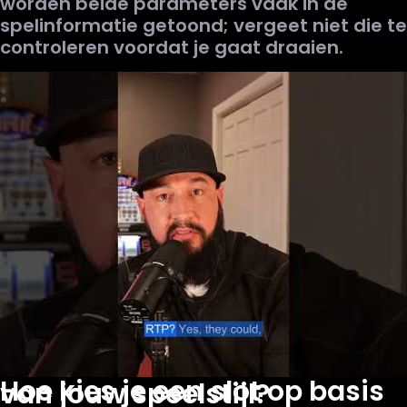
worden beide parameters vaak in de
spelinformatie getoond; vergeet niet die te
controleren voordat je gaat draaien.
Hoe kies je een slot op basis
van jouw speelstijl?