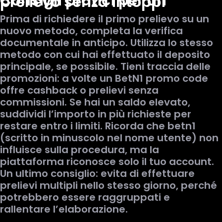
Consigli pratici per un
prelievo senza intoppi
Prima di richiedere il primo prelievo su un
nuovo metodo, completa la verifica
documentale in anticipo. Utilizza lo stesso
metodo con cui hai effettuato il deposito
principale, se possibile. Tieni traccia delle
promozioni: a volte un BetN1 promo code
offre cashback o prelievi senza
commissioni. Se hai un saldo elevato,
suddividi l’importo in più richieste per
restare entro i limiti. Ricorda che betn1
(scritto in minuscolo nel nome utente) non
influisce sulla procedura, ma la
piattaforma riconosce solo il tuo account.
Un ultimo consiglio: evita di effettuare
prelievi multipli nello stesso giorno, perché
potrebbero essere raggruppati e
rallentare l’elaborazione.