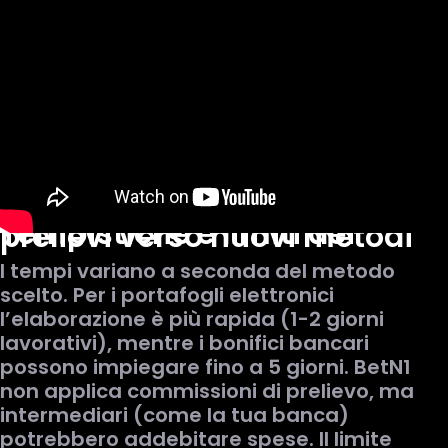
Tempistiche e limiti dei
prelievi verso nuovi metodi
I tempi variano a seconda del metodo
scelto. Per i portafogli elettronici
l’elaborazione è più rapida (1-2 giorni
lavorativi), mentre i bonifici bancari
possono impiegare fino a 5 giorni. BetN1
non applica commissioni di prelievo, ma
intermediari (come la tua banca)
potrebbero addebitare spese. Il limite