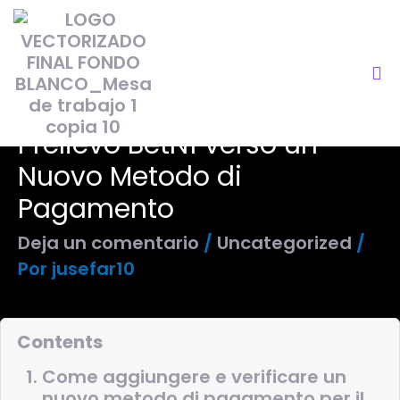
Prelievo BetN1 verso un
Nuovo Metodo di
Pagamento
Deja un comentario
/
Uncategorized
/
Por
jusefar10
Contents
Come aggiungere e verificare un
nuovo metodo di pagamento per il