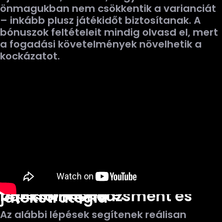
önmagukban nem csökkentik a varianciát
– inkább plusz játékidőt biztosítanak. A
bónuszok feltételeit mindig olvasd el, mert
a fogadási követelmények növelhetik a
kockázatot.
Lépésről lépésre:
bankrollmenedzsment és
játékstratégia
Az alábbi lépések segítenek reálisan