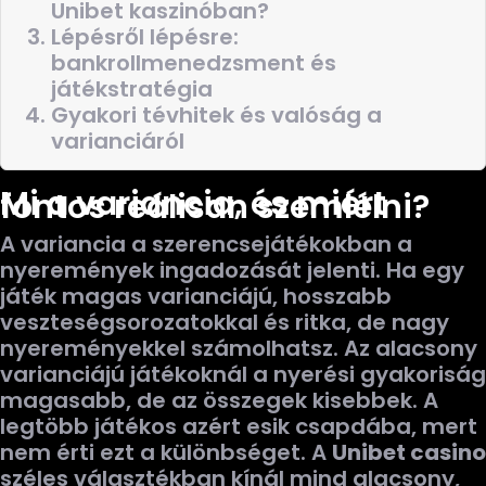
Unibet kaszinóban?
Lépésről lépésre:
bankrollmenedzsment és
játékstratégia
Gyakori tévhitek és valóság a
varianciáról
Mi a variancia, és miért
fontos reálisan szemlélni?
A variancia a szerencsejátékokban a
nyeremények ingadozását jelenti. Ha egy
játék magas varianciájú, hosszabb
veszteségsorozatokkal és ritka, de nagy
nyereményekkel számolhatsz. Az alacsony
varianciájú játékoknál a nyerési gyakoriság
magasabb, de az összegek kisebbek. A
legtöbb játékos azért esik csapdába, mert
nem érti ezt a különbséget. A
Unibet casino
széles választékban kínál mind alacsony,