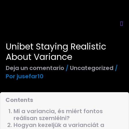
Unibet Staying Realistic
About Variance
Deja un comentario
/
Uncategorized
/
Por
jusefar10
Contents
Mi a variancia, és miért fontos
reálisan szemlélni?
Hogyan kezeljük a varianciát a