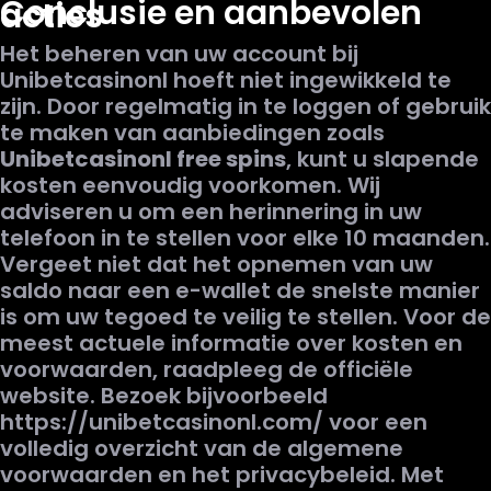
Conclusie en aanbevolen
acties
Het beheren van uw account bij
Unibetcasinonl hoeft niet ingewikkeld te
zijn. Door regelmatig in te loggen of gebruik
te maken van aanbiedingen zoals
Unibetcasinonl free spins
, kunt u slapende
kosten eenvoudig voorkomen. Wij
adviseren u om een herinnering in uw
telefoon in te stellen voor elke 10 maanden.
Vergeet niet dat het opnemen van uw
saldo naar een e-wallet de snelste manier
is om uw tegoed te veilig te stellen. Voor de
meest actuele informatie over kosten en
voorwaarden, raadpleeg de officiële
website. Bezoek bijvoorbeeld
https://unibetcasinonl.com/
voor een
volledig overzicht van de algemene
voorwaarden en het privacybeleid. Met