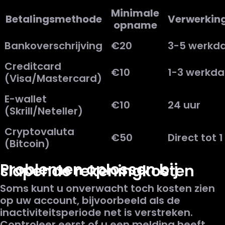
Minimale
Betalingsmethode
Verwerking
opname
Bankoverschrijving
€20
3-5 werkd
Creditcard
€10
1-3 werkd
(Visa/Mastercard)
E-wallet
€10
24 uur
(Skrill/Neteller)
Cryptovaluta
€50
Direct tot 1
(Bitcoin)
Problemen oplossen bij
slapende rekeningkosten
Soms kunt u onverwacht toch kosten zien
op uw account, bijvoorbeeld als de
inactiviteitsperiode net is verstreken.
Controleer eerst of u een melding heeft