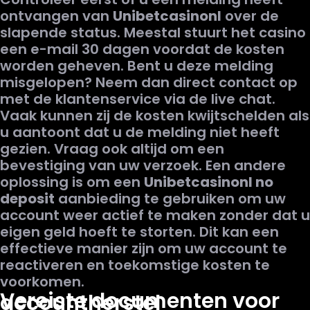
ontvangen van
Unibetcasinonl
over de
slapende status. Meestal stuurt het casino
een e-mail 30 dagen voordat de kosten
worden geheven. Bent u deze melding
misgelopen? Neem dan direct contact op
met de klantenservice via de live chat.
Vaak kunnen zij de kosten kwijtschelden als
u aantoont dat u de melding niet heeft
gezien. Vraag ook altijd om een
bevestiging van uw verzoek. Een andere
oplossing is om een
Unibetcasinonl no
deposit
aanbieding te gebruiken om uw
account weer actief te maken zonder dat u
eigen geld hoeft te storten. Dit kan een
effectieve manier zijn om uw account te
reactiveren en toekomstige kosten te
voorkomen.
Vereiste documenten voor
accountherstel