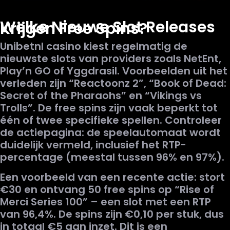
Welke Nieuwe Slot Releases
Krijgen Free Spins?
Unibetnl casino kiest regelmatig de
nieuwste slots van providers zoals NetEnt,
Play’n GO of Yggdrasil. Voorbeelden uit het
verleden zijn “Reactoonz 2”, “Book of Dead:
Secret of the Pharaohs” en “Vikings vs
Trolls”. De free spins zijn vaak beperkt tot
één of twee specifieke spellen. Controleer
de actiepagina: de speelautomaat wordt
duidelijk vermeld, inclusief het RTP-
percentage (meestal tussen 96% en 97%).
Een voorbeeld van een recente actie: stort
€30 en ontvang 50 free spins op “Rise of
Merci Series 100” – een slot met een RTP
van 96,4%. De spins zijn €0,10 per stuk, dus
in totaal €5 aan inzet. Dit is een