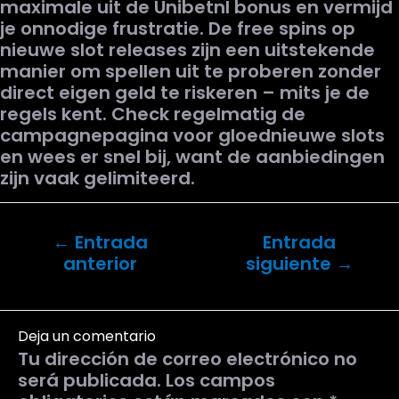
maximale uit de Unibetnl bonus en vermijd
je onnodige frustratie. De free spins op
nieuwe slot releases zijn een uitstekende
manier om spellen uit te proberen zonder
direct eigen geld te riskeren – mits je de
regels kent. Check regelmatig de
campagnepagina voor gloednieuwe slots
en wees er snel bij, want de aanbiedingen
zijn vaak gelimiteerd.
←
Entrada
Entrada
anterior
siguiente
→
Deja un comentario
Tu dirección de correo electrónico no
será publicada.
Los campos