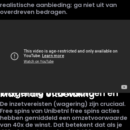
realistische aanbieding; ga niet uit van
overdreven bedragen.
Wagering Voorwaarden en
Maximale Uitbetaling
De inzetvereisten (wagering) zijn cruciaal.
Free spins van Unibetnl free spins acties
hebben gemiddeld een omzetvoorwaarde
van 40x de winst. Dat betekent dat als je